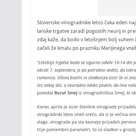
Slovenske vinogradnike letos čaka eden naj
lanske trgatve zaradi pogostih neurij in p
zdaj kaže, da bodo v letošnjem bolj suhem 
začeli že kmalu po prazniku Marijinega vne
“Letošnje trgatve bodo se sigurno odvile 10-14 dni 
obrali 7. septembra, je pa potrebno vedeti, da tokr
rumenica. Višina kiselin in sladkorjev sicer še ni zna
čez nekaj dni, a neuradno lahko povem, da ima naše 
povedal
Borut Smej
iz vinogradništva Smej, ki o
Konec aprila je sicer številne vinograde prizadel
vinogradniki letos imeli srečo, da si je večina 
vlage, vinograde pa sta kasneje prizadeli peronos
trije pomembni parametri, to so sladkor v grozdj