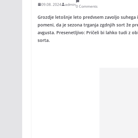
09.08. 2024
admin
0 Comments
Grozdje letošnje leto predvsem zavoljo suhega in
pomeni, da je sezona trganja zgdnjih sort že pre
avgusta. Presenetljivo: Pričeli bi lahko tudi z 
sorta.