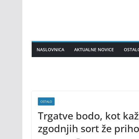
Skip
to
content
NASLOVNICA
AKTUALNE NOVICE
OSTAL
OSTALO
Trgatve bodo, kot kaže
zgodnjih sort že prih