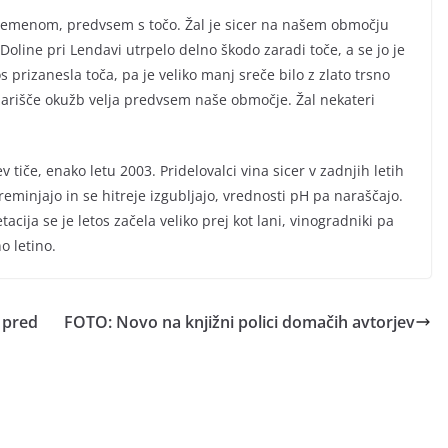
z vremenom, predvsem s točo. Žal je sicer na našem območju
oline pri Lendavi utrpelo delno škodo zaradi toče, a se jo je
os prizanesla toča, pa je veliko manj sreče bilo z zlato trsno
 žarišče okužb velja predvsem naše območje. Žal nekateri
v tiče, enako letu 2003. Pridelovalci vina sicer v zadnjih letih
preminjajo in se hitreje izgubljajo, vrednosti pH pa naraščajo.
acija se je letos začela veliko prej kot lani, vinogradniki pa
o letino.
 pred
FOTO: Novo na knjižni polici domačih avtorjev