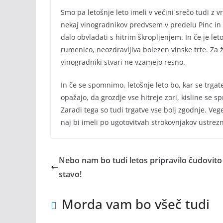
Smo pa letošnje leto imeli v večini srečo tudi 
nekaj vinogradnikov predvsem v predelu Pinc in D
dalo obvladati s hitrim škropljenjem. In če je let
rumenico, neozdravljiva bolezen vinske trte. Za
vinogradniki stvari ne vzamejo resno.
In če se spomnimo, letošnje leto bo, kar se trgate
opažajo, da grozdje vse hitreje zori, kisline se s
Zaradi tega so tudi trgatve vse bolj zgodnje. Veget
naj bi imeli po ugotovitvah strokovnjakov ustrezn
Nebo nam bo tudi letos pripravilo čudovito
stavo!
Morda vam bo všeč tudi