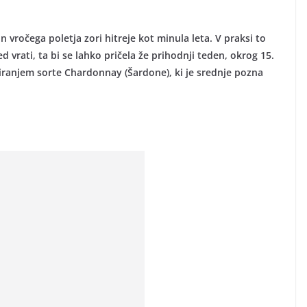
 vročega poletja zori hitreje kot minula leta. V praksi to
d vrati, ta bi se lahko pričela že prihodnji teden, okrog 15.
obiranjem sorte Chardonnay (Šardone), ki je srednje pozna