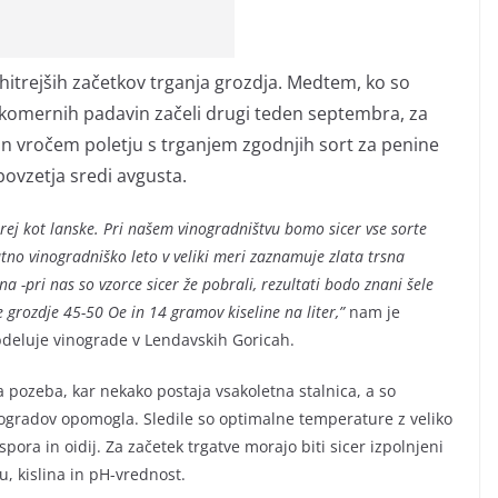
hitrejših začetkov trganja grozdja. Medtem, ko so
rekomernih padavin začeli drugi teden septembra, za
in vročem poletju s trganjem zgodnjih sort za penine
bovzetja sredi avgusta.
prej kot lanske. Pri našem vinogradništvu bomo sicer vse sorte
atno vinogradniško leto v veliki meri zaznamuje zlata trsna
na -pri nas so vzorce sicer že pobrali, rezultati bodo znani šele
grozdje 45-50 Oe in 14 gramov kiseline na liter,”
nam je
bdeluje vinograde v Lendavskih Goricah.
a pozeba, kar nekako postaja vsakoletna stalnica, a so
vinogradov opomogla. Sledile so optimalne temperature z veliko
pora in oidij. Za začetek trgatve morajo biti sicer izpolnjeni
u, kislina in pH-vrednost.