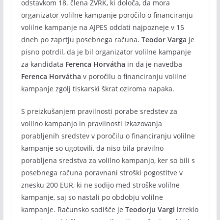
odstavkom 18. člena ZVRK, ki določa, da mora
organizator volilne kampanje poročilo o financiranju
volilne kampanje na AJPES oddati najpozneje v 15
dneh po zaprtju posebnega računa.
Teodor Varga
je
pisno potrdil, da je bil organizator volilne kampanje
za kandidata
Ferenca Horvátha
in da je navedba
Ferenca Horvátha
v poročilu o financiranju volilne
kampanje zgolj tiskarski škrat oziroma napaka.
S preizkušanjem pravilnosti porabe sredstev za
volilno kampanjo in pravilnosti izkazovanja
porabljenih sredstev v poročilu o financiranju volilne
kampanje so ugotovili, da niso bila pravilno
porabljena sredstva za volilno kampanjo, ker so bili s
posebnega računa poravnani stroški pogostitve v
znesku 200 EUR, ki ne sodijo med stroške volilne
kampanje, saj so nastali po obdobju volilne
kampanje. Računsko sodišče je
Teodorju Vargi
izreklo