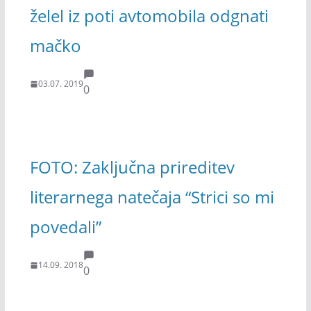
želel iz poti avtomobila odgnati
mačko
03.07. 2019
0
FOTO: Zaključna prireditev
literarnega natečaja “Strici so mi
povedali”
14.09. 2018
0