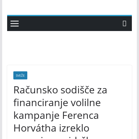
Skip
to
content
SVEŽE
Računsko sodišče za
financiranje volilne
kampanje Ferenca
Horvátha izreklo