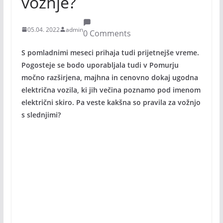
vožnje?
05.04. 2022
admin
0 Comments
S pomladnimi meseci prihaja tudi prijetnejše vreme.
Pogosteje se bodo uporabljala tudi v Pomurju
močno razširjena, majhna in cenovno dokaj ugodna
električna vozila, ki jih večina poznamo pod imenom
električni skiro. Pa veste kakšna so pravila za vožnjo
s slednjimi?