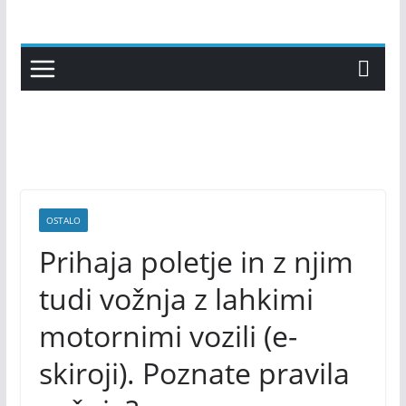
Skip
to
content
OSTALO
Prihaja poletje in z njim
tudi vožnja z lahkimi
motornimi vozili (e-
skiroji). Poznate pravila