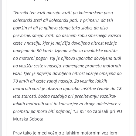
“Vozniki teh vozil morajo voziti po kolesarskem pasu,
kolesarski stezi ali kolesarski poti. V primeru, da teh
površin ni ali je njihovo stanje tako slabo, da niso
prevozne, smejo voziti ob desnem robu smernega vozišča
ceste v naselju, kjer je najvišja dovoljena hitrost vožnje
omejena do 50 km/h. Izjema velja za invalidske vozičke
na motorni pogon, saj je njihova uporaba dovoljena tudi
na vozišču ceste v naselju, namenjene prometu motornih
vozil, kjer je najvišja dovoljena hitrost vožnje omejena do
70 km/h ali ceste zunaj naselja. Za voznike lahkih
motornih vozil je obvezna uporaba zaščitne čelade do 18.
leta starosti, bočna razdalja pri prehitevanju voznikov
lahkih motornih vozi in kolesarjev za druge udeležence v
prometu pa mora biti najmanj 1,5 m,”
so zapisali pri PU
Murska Sobota.
Prav tako je med vožnjo z lahkim motornim vozilom