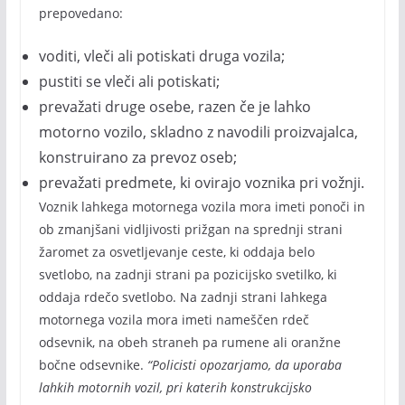
prepovedano:
voditi, vleči ali potiskati druga vozila;
pustiti se vleči ali potiskati;
prevažati druge osebe, razen če je lahko
motorno vozilo, skladno z navodili proizvajalca,
konstruirano za prevoz oseb;
prevažati predmete, ki ovirajo voznika pri vožnji.
Voznik lahkega motornega vozila mora imeti ponoči in
ob zmanjšani vidljivosti prižgan na sprednji strani
žaromet za osvetljevanje ceste, ki oddaja belo
svetlobo, na zadnji strani pa pozicijsko svetilko, ki
oddaja rdečo svetlobo. Na zadnji strani lahkega
motornega vozila mora imeti nameščen rdeč
odsevnik, na obeh straneh pa rumene ali oranžne
bočne odsevnike.
“Policisti opozarjamo, da uporaba
lahkih motornih vozil, pri katerih konstrukcijsko