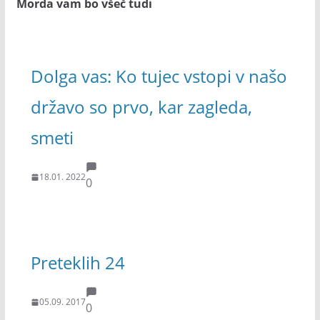
Morda vam bo všeč tudi
Dolga vas: Ko tujec vstopi v našo
državo so prvo, kar zagleda,
smeti
18.01. 2022
0
Preteklih 24
05.09. 2017
0