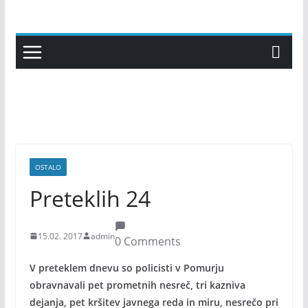
Skip
to
content
OSTALO
Preteklih 24
15.02. 2017
admin
0 Comments
V preteklem dnevu so policisti v Pomurju
obravnavali pet prometnih nesreč, tri kazniva
dejanja, pet kršitev javnega reda in miru, nesrečo pri