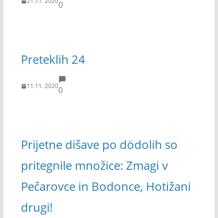
21.11. 2020
0
Preteklih 24
11.11. 2020
0
Prijetne dišave po dödolih so
pritegnile množice: Zmagi v
Pečarovce in Bodonce, Hotižani
drugi!