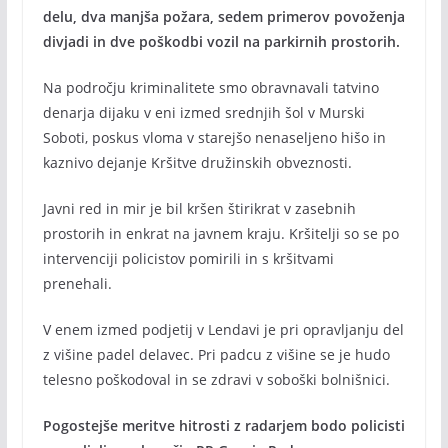
delu, dva manjša požara, sedem primerov povoženja
divjadi in dve poškodbi vozil na parkirnih prostorih.
Na področju kriminalitete smo obravnavali tatvino
denarja dijaku v eni izmed srednjih šol v Murski
Soboti, poskus vloma v starejšo nenaseljeno hišo in
kaznivo dejanje Kršitve družinskih obveznosti.
Javni red in mir je bil kršen štirikrat v zasebnih
prostorih in enkrat na javnem kraju. Kršitelji so se po
intervenciji policistov pomirili in s kršitvami
prenehali.
V enem izmed podjetij v Lendavi je pri opravljanju del
z višine padel delavec. Pri padcu z višine se je hudo
telesno poškodoval in se zdravi v soboški bolnišnici.
Pogostejše meritve hitrosti z radarjem bodo policisti