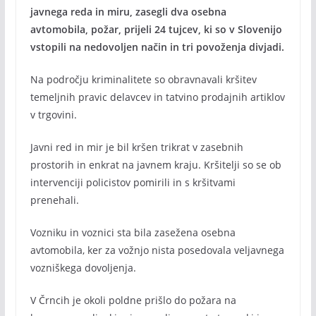
javnega reda in miru, zasegli dva osebna
avtomobila, požar, prijeli 24 tujcev, ki so v Slovenijo
vstopili na nedovoljen način in tri povoženja divjadi.
Na področju kriminalitete so obravnavali kršitev
temeljnih pravic delavcev in tatvino prodajnih artiklov
v trgovini.
Javni red in mir je bil kršen trikrat v zasebnih
prostorih in enkrat na javnem kraju. Kršitelji so se ob
intervenciji policistov pomirili in s kršitvami
prenehali.
Vozniku in voznici sta bila zasežena osebna
avtomobila, ker za vožnjo nista posedovala veljavnega
vozniškega dovoljenja.
V Črncih je okoli poldne prišlo do požara na