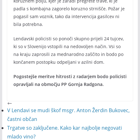
koruznem polju, kjer je zaradi pregrete trave, ki je
padla s kombajna zagorelo koruzno strnišče. Požar je
pogasil sam voznik, tako da intervencija gasilcev ni
bila potrebna.
Lendavski policisti so ponoči skupno prijeli 24 tujcev,
ki so v Slovenijo vstopili na nedovoljen način. Vsi so
na kraju zaprosili za mednarodno zaščito in bodo po
končanem postopku odpeljani v azilni dom.
Pogostejše meritve hitrosti z radarjem bodo policisti
opravljali na območju PP Gornja Radgona.
V Lendavi se mudi škof msgr. Anton Žerdin Bukovec,
častni občan
Trgatve so zaključene. Kako kar najbolje negovati
mlado vino?