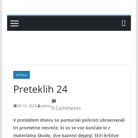
Skip
to
content
OSTALO
Preteklih 24
08.10. 2025
admin
0 Comments
V preteklem dnevu so pomurski policisti obravnavali
tri prometne nesreče, ki so se vse končale le z
materialno škodo, dve kaznivi dejanji, štiri kršitve