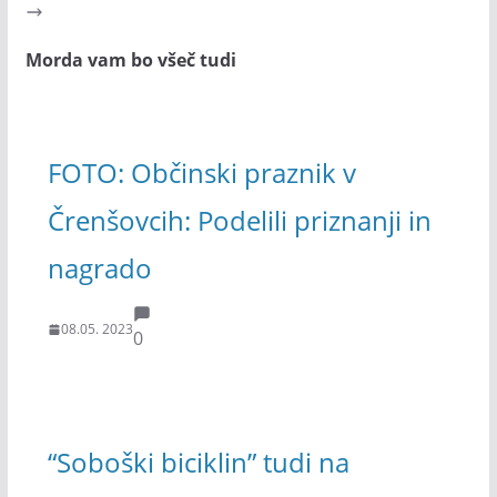
Morda vam bo všeč tudi
FOTO: Občinski praznik v
Črenšovcih: Podelili priznanji in
nagrado
08.05. 2023
0
“Soboški biciklin” tudi na