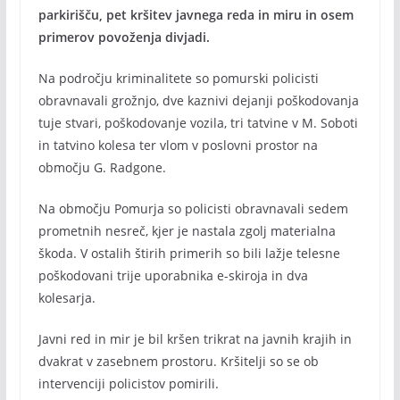
parkirišču, pet kršitev javnega reda in miru in osem
primerov povoženja divjadi.
Na področju kriminalitete so pomurski policisti
obravnavali grožnjo, dve kaznivi dejanji poškodovanja
tuje stvari, poškodovanje vozila, tri tatvine v M. Soboti
in tatvino kolesa ter vlom v poslovni prostor na
območju G. Radgone.
Na območju Pomurja so policisti obravnavali sedem
prometnih nesreč, kjer je nastala zgolj materialna
škoda. V ostalih štirih primerih so bili lažje telesne
poškodovani trije uporabnika e-skiroja in dva
kolesarja.
Javni red in mir je bil kršen trikrat na javnih krajih in
dvakrat v zasebnem prostoru. Kršitelji so se ob
intervenciji policistov pomirili.