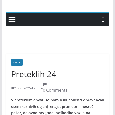
Skip
to
content
SVEŽE
Preteklih 24
24.06. 2025
admin
0 Comments
V preteklem dnevu so pomurski policisti obravnavali
osem kaznivih dejanj, enajst prometnih nesreč,
požar, delovno nezgodo, poškodbo vozila na