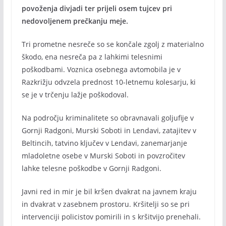
povoženja divjadi ter prijeli osem tujcev pri
nedovoljenem prečkanju meje.
Tri prometne nesreče so se končale zgolj z materialno
škodo, ena nesreča pa z lahkimi telesnimi
poškodbami. Voznica osebnega avtomobila je v
Razkrižju odvzela prednost 10-letnemu kolesarju, ki
se je v trčenju lažje poškodoval.
Na področju kriminalitete so obravnavali goljufije v
Gornji Radgoni, Murski Soboti in Lendavi, zatajitev v
Beltincih, tatvino ključev v Lendavi, zanemarjanje
mladoletne osebe v Murski Soboti in povzročitev
lahke telesne poškodbe v Gornji Radgoni.
Javni red in mir je bil kršen dvakrat na javnem kraju
in dvakrat v zasebnem prostoru. Kršitelji so se pri
intervenciji policistov pomirili in s kršitvijo prenehali.