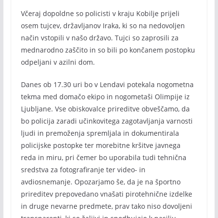
Včeraj dopoldne so policisti v kraju Kobilje prijeli
osem tujcev, državljanov Iraka, ki so na nedovoljen
način vstopili v našo državo. Tujci so zaprosili za
mednarodno zaščito in so bili po končanem postopku
odpeljani v azilni dom.
Danes ob 17.30 uri bo v Lendavi potekala nogometna
tekma med domačo ekipo in nogometaši Olimpije iz
Ljubljane. Vse obiskovalce prireditve obveščamo, da
bo policija zaradi učinkovitega zagotavljanja varnosti
ljudi in premoženja spremljala in dokumentirala
policijske postopke ter morebitne kršitve javnega
reda in miru, pri čemer bo uporabila tudi tehnična
sredstva za fotografiranje ter video- in
avdiosnemanje. Opozarjamo še, da je na športno
prireditev prepovedano vnašati pirotehnične izdelke
in druge nevarne predmete, prav tako niso dovoljeni