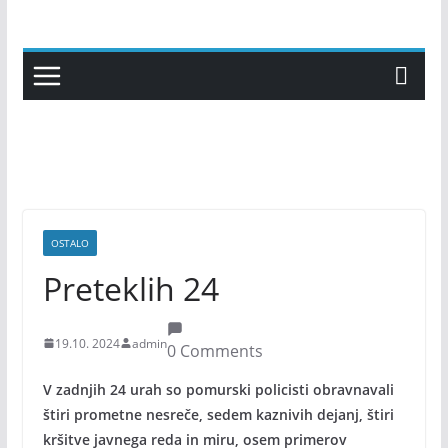
Skip
to
content
OSTALO
Preteklih 24
19.10. 2024
admin
0 Comments
V zadnjih 24 urah so pomurski policisti obravnavali
štiri prometne nesreče, sedem kaznivih dejanj, štiri
kršitve javnega reda in miru, osem primerov