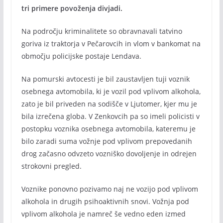
tri primere povoženja divjadi.
Na področju kriminalitete so obravnavali tatvino
goriva iz traktorja v Pečarovcih in vlom v bankomat na
območju policijske postaje Lendava.
Na pomurski avtocesti je bil zaustavljen tuji voznik
osebnega avtomobila, ki je vozil pod vplivom alkohola,
zato je bil priveden na sodišče v Ljutomer, kjer mu je
bila izrečena globa. V Zenkovcih pa so imeli policisti v
postopku voznika osebnega avtomobila, kateremu je
bilo zaradi suma vožnje pod vplivom prepovedanih
drog začasno odvzeto vozniško dovoljenje in odrejen
strokovni pregled.
Voznike ponovno pozivamo naj ne vozijo pod vplivom
alkohola in drugih psihoaktivnih snovi. Vožnja pod
vplivom alkohola je namreč še vedno eden izmed