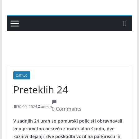
Skip
to
content
OSTALO
Preteklih 24
30.09. 2024
admin
0 Comments
V zadnjih 24 urah so pomurski policisti obravnavali
eno prometno nesrečo z materialno škodo, dve
kaznivi dejanji, dve poškodbi vozil na parkirišču in