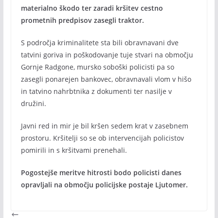
materialno škodo ter zaradi kršitev cestno
prometnih predpisov zasegli traktor.
S področja kriminalitete sta bili obravnavani dve
tatvini goriva in poškodovanje tuje stvari na območju
Gornje Radgone, mursko soboški policisti pa so
zasegli ponarejen bankovec, obravnavali vlom v hišo
in tatvino nahrbtnika z dokumenti ter nasilje v
družini.
Javni red in mir je bil kršen sedem krat v zasebnem
prostoru. Kršitelji so se ob intervencijah policistov
pomirili in s kršitvami prenehali.
Pogostejše meritve hitrosti bodo policisti danes
opravljali na območju policijske postaje Ljutomer.