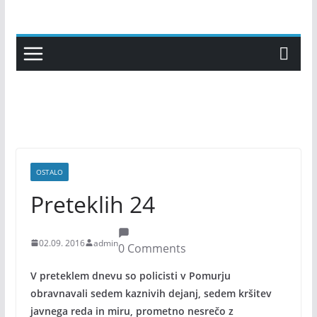
Skip
to
content
OSTALO
Preteklih 24
02.09. 2016
admin
0 Comments
V preteklem dnevu so policisti v Pomurju
obravnavali sedem kaznivih dejanj, sedem kršitev
javnega reda in miru, prometno nesrečo z