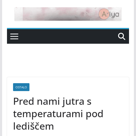
Skip
to
content
OSTALO
Pred nami jutra s
temperaturami pod
lediščem