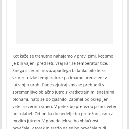
Kot kaže se trenutno nahajamo v pravi zimi, kot smo
je bili vajeni pred leti, vsaj kar se temperatur tiče.
Snega sicer ni, novozapadlega bi lahko bilo le za
vzorec, nizke temperature pa imamo predvsem v
jutranjih urah. Danes zjutraj smo se prebudili v
spremenljivo oblačno jutro s kratkotrajnimi snežnimi
plohami, nato se bo zjasnilo. Zapihal bo okrepljen
veter severnih smeri. V petek bo pretežno jasno, veter
bo oslabel. Od petka do nedelje bo pretežno jasno z
mrzlim jutrom. V ponedeljek se bo oblačnost
povečala, v torek in sredo pa se bo povečala tudi