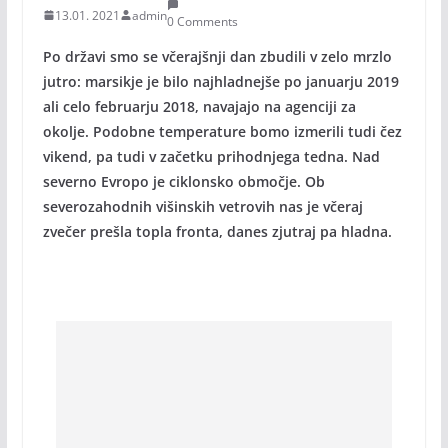
13.01. 2021
admin
0 Comments
Po državi smo se včerajšnji dan zbudili v zelo mrzlo
jutro: marsikje je bilo najhladnejše po januarju 2019
ali celo februarju 2018, navajajo na agenciji za
okolje. Podobne temperature bomo izmerili tudi čez
vikend, pa tudi v začetku prihodnjega tedna. Nad
severno Evropo je ciklonsko območje. Ob
severozahodnih višinskih vetrovih nas je včeraj
zvečer prešla topla fronta, danes zjutraj pa hladna.