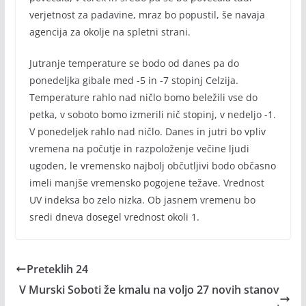
verjetnost za padavine, mraz bo popustil, še navaja
agencija za okolje na spletni strani.
Jutranje temperature se bodo od danes pa do
ponedeljka gibale med -5 in -7 stopinj Celzija.
Temperature rahlo nad ničlo bomo beležili vse do
petka, v soboto bomo izmerili nič stopinj, v nedeljo -1.
V ponedeljek rahlo nad ničlo. Danes in jutri bo vpliv
vremena na počutje in razpoloženje večine ljudi
ugoden, le vremensko najbolj občutljivi bodo občasno
imeli manjše vremensko pogojene težave. Vrednost
UV indeksa bo zelo nizka. Ob jasnem vremenu bo
sredi dneva dosegel vrednost okoli 1.
Preteklih 24
V Murski Soboti že kmalu na voljo 27 novih stanov