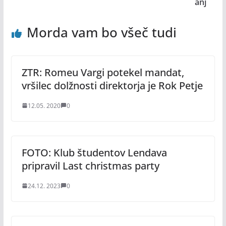
anj
Morda vam bo všeč tudi
ZTR: Romeu Vargi potekel mandat,
vršilec dolžnosti direktorja je Rok Petje
12.05. 2020
0
FOTO: Klub študentov Lendava
pripravil Last christmas party
24.12. 2023
0