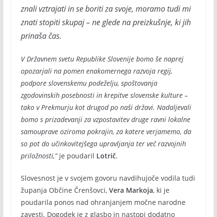
znali vztrajati in se boriti za svoje, moramo tudi mi
znati stopiti skupaj – ne glede na preizkušnje, ki jih
prinaša čas.
V Državnem svetu Republike Slovenije bomo še naprej
opozarjali na pomen enakomernega razvoja regij,
podpore slovenskemu podeželju, spoštovanja
zgodovinskih posebnosti in krepitve slovenske kulture –
tako v Prekmurju kot drugod po naši državi. Nadaljevali
bomo s prizadevanji za vzpostavitev druge ravni lokalne
samouprave oziroma pokrajin, za katere verjamemo, da
so pot do učinkovitejšega upravljanja ter več razvojnih
priložnosti,”
je poudaril
Lotrič
.
Slovesnost je v svojem govoru navdihujoče vodila tudi
županja Občine Črenšovci,
Vera Markoja
, ki je
poudarila ponos nad ohranjanjem močne narodne
zavesti. Dogodek je z glasbo in nastopi dodatno