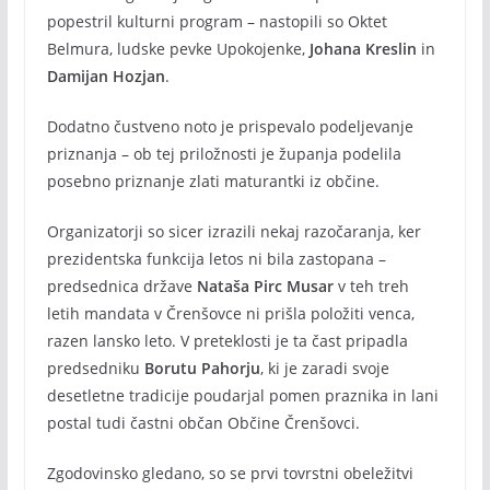
popestril kulturni program – nastopili so Oktet
Belmura, ludske pevke Upokojenke,
Johana Kreslin
in
Damijan Hozjan
.
Dodatno čustveno noto je prispevalo podeljevanje
priznanja – ob tej priložnosti je županja podelila
posebno priznanje zlati maturantki iz občine.
Organizatorji so sicer izrazili nekaj razočaranja, ker
prezidentska funkcija letos ni bila zastopana –
predsednica države
Nataša Pirc Musar
v teh treh
letih mandata v Črenšovce ni prišla položiti venca,
razen lansko leto. V preteklosti je ta čast pripadla
predsedniku
Borutu Pahorju
, ki je zaradi svoje
desetletne tradicije poudarjal pomen praznika in lani
postal tudi častni občan Občine Črenšovci.
Zgodovinsko gledano, so se prvi tovrstni obeležitvi