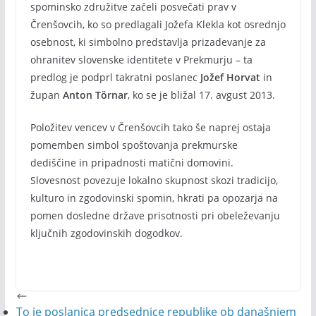
spominsko združitve začeli posvečati prav v
Črenšovcih, ko so predlagali Jožefa Klekla kot osrednjo
osebnost, ki simbolno predstavlja prizadevanje za
ohranitev slovenske identitete v Prekmurju – ta
predlog je podprl takratni poslanec
Jožef Horvat
in
župan
Anton Törnar
, ko se je bližal 17. avgust 2013.
Položitev vencev v Črenšovcih tako še naprej ostaja
pomemben simbol spoštovanja prekmurske
dediščine in pripadnosti matični domovini.
Slovesnost povezuje lokalno skupnost skozi tradicijo,
kulturo in zgodovinski spomin, hkrati pa opozarja na
pomen dosledne države prisotnosti pri obeleževanju
ključnih zgodovinskih dogodkov.
To je poslanica predsednice republike ob današnjem