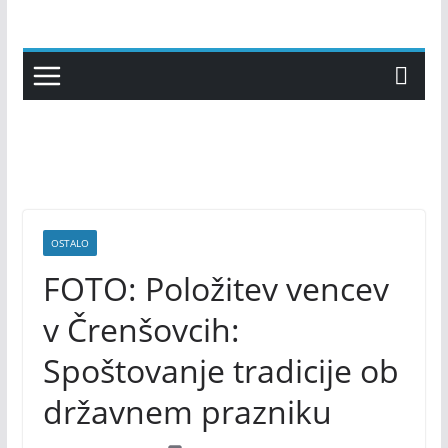
Skip
to
content
OSTALO
FOTO: Položitev vencev
v Črenšovcih:
Spoštovanje tradicije ob
državnem prazniku