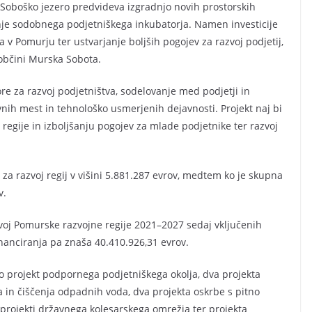
Soboško jezero predvideva izgradnjo novih prostorskih
je sodobnega podjetniškega inkubatorja. Namen investicije
v Pomurju ter ustvarjanje boljših pogojev za razvoj podjetij,
 občini Murska Sobota.
ore za razvoj podjetništva, sodelovanje med podjetji in
vnih mest in tehnološko usmerjenih dejavnosti. Projekt naj bi
egije in izboljšanju pogojev za mlade podjetnike ter razvoj
 za razvoj regij v višini 5.881.287 evrov, medtem ko je skupna
v.
azvoj Pomurske razvojne regije 2021–2027 sedaj vključenih
inanciranja pa znaša 40.410.926,31 evrov.
jo projekt podpornega podjetniškega okolja, dva projekta
a in čiščenja odpadnih voda, dva projekta oskrbe s pitno
e projekti državnega kolesarskega omrežja ter projekta