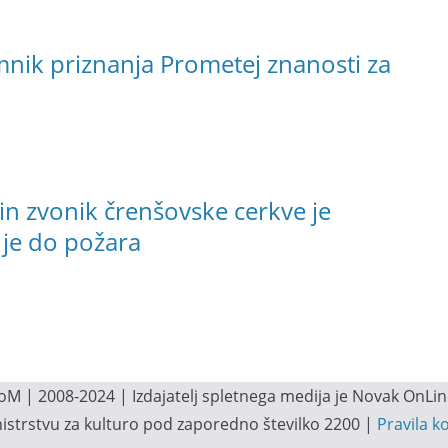
emnik priznanja Prometej znanosti za
 in zvonik črenšovske cerkve je
 je do požara
M | 2008-2024 | Izdajatelj spletnega medija je Novak OnLine.
inistrstvu za kulturo pod zaporedno številko 2200 |
Pravila k