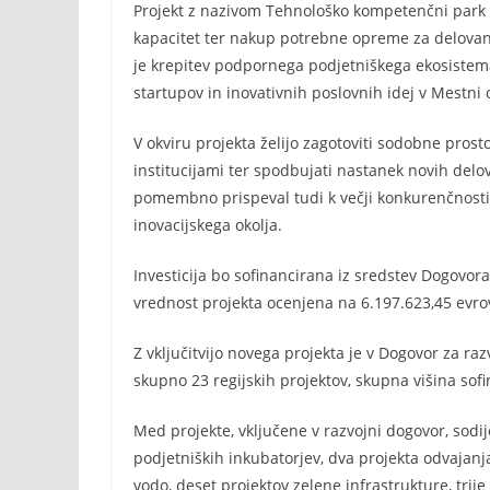
Projekt z nazivom Tehnološko kompetenčni park 
kapacitet ter nakup potrebne opreme za delovan
je krepitev podpornega podjetniškega ekosistema 
startupov in inovativnih poslovnih idej v Mestni
V okviru projekta želijo zagotoviti sodobne prost
institucijami ter spodbujati nastanek novih delo
pomembno prispeval tudi k večji konkurenčnosti r
inovacijskega okolja.
Investicija bo sofinancirana iz sredstev Dogovora
vrednost projekta ocenjena na 6.197.623,45 evro
Z vključitvijo novega projekta je v Dogovor za r
skupno 23 regijskih projektov, skupna višina sof
Med projekte, vključene v razvojni dogovor, sodi
podjetniških inkubatorjev, dva projekta odvajanj
vodo, deset projektov zelene infrastrukture, trij