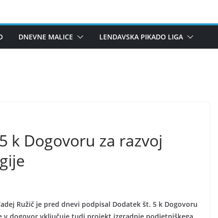
O
DNEVNE MALICE
LENDAVSKA PIKADO LIGA
5 k Dogovoru za razvoj
gije
adej Ružič je pred dnevi podpisal Dodatek št. 5 k Dogovoru
e v dogovor vključuje tudi projekt izgradnje podjetniškega