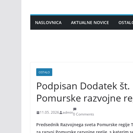
Skip
to
content
NASLOVNICA
AKTUALNE NOVICE
OSTAL
OSTALO
Podpisan Dodatek št. 
Pomurske razvojne re
11.05. 2026
admin
0 Comments
Predsednik Razvojnega sveta Pomurske regije T
za razvoj Pomurske razvojne regije, s katerim s