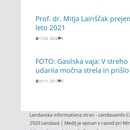
Prof. dr. Mitja Lainščak prej
leto 2021
17.02. 2022
0
FOTO: Gasilska vaja: V streho
udarila močna strela in prišlo
16.11. 2017
0
Lendavska informativna stran - Lendavainfo.Co
2920 Lendava | Medij je vpisan v razvid pri M