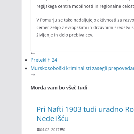
regijskega centra mobilnosti in regionalne celos
V Pomurju se tako nadaljujejo aktivnosti za razvoj
čemer želijo z evropskimi in državnimi sredstvi s
življenje in delo prebivalcev.
Preteklih 24
Murskosoboški kriminalisti zasegli prepoveda
Morda vam bo všeč tudi
Pri Nafti 1903 tudi uradno Rog
Nedelišću
04.02. 2017
0