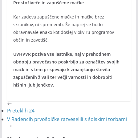
Prostoživeče in zapuščene mačke
Kar zadeva zapuščene mačke in mačke brez
skrbnikov, ni sprememb. Še naprej se bodo
obravnavale enako kot doslej v okviru programov
občin in zavetišč.
UVHVVR poziva vse lastnike, naj v prehodnem
obdobju pravočasno poskrbijo za označitev svojih
mačk in s tem prispevajo k zmanjšanju števila
zapuščenih živali ter večji varnosti in dobrobiti
hišnih ljubljenčkov.
Preteklih 24
V Radencih prvošolčke razveselili s šolskimi torbami