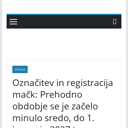
Skip
to
content
OSTALO
Označitev in registracija
mačk: Prehodno
obdobje se je začelo
minulo sredo, do 1.