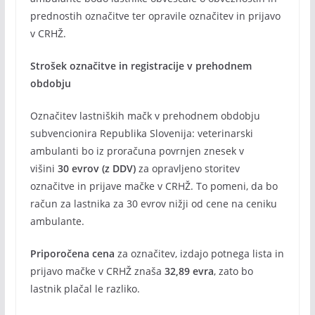
prednostih označitve ter opravile označitev in prijavo
v CRHŽ.
Strošek označitve in registracije v prehodnem
obdobju
Označitev lastniških mačk v prehodnem obdobju
subvencionira Republika Slovenija: veterinarski
ambulanti bo iz proračuna povrnjen znesek v
višini
30 evrov (z DDV)
za opravljeno storitev
označitve in prijave mačke v CRHŽ. To pomeni, da bo
račun za lastnika za 30 evrov nižji od cene na ceniku
ambulante.
Priporočena cena
za označitev, izdajo potnega lista in
prijavo mačke v CRHŽ znaša
32,89 evra
, zato bo
lastnik plačal le razliko.