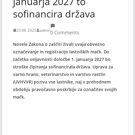
januarja 2027 to
sofinancira država
23.08. 2025
admin
0 Comments
Novela Zakona o zaščiti živali uvaja obvezno
označevanje in registracijo lastniških mačk. Do
začetka veljavnosti določbe 1. januarja 2027 bo
stroške čipiranja sofinancirala država. Uprava za
varno hrano, veterinarstvo in varstvo rastlin
(UVHVVR) poziva vse lastnike, naj v prehodnem
obdobju pravočasno poskrbijo za označitev svojih
mačk.