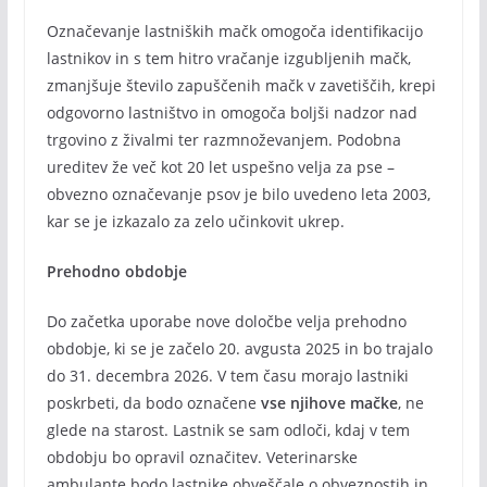
Označevanje lastniških mačk omogoča identifikacijo
lastnikov in s tem hitro vračanje izgubljenih mačk,
zmanjšuje število zapuščenih mačk v zavetiščih, krepi
odgovorno lastništvo in omogoča boljši nadzor nad
trgovino z živalmi ter razmnoževanjem. Podobna
ureditev že več kot 20 let uspešno velja za pse –
obvezno označevanje psov je bilo uvedeno leta 2003,
kar se je izkazalo za zelo učinkovit ukrep.
Prehodno obdobje
Do začetka uporabe nove določbe velja prehodno
obdobje, ki se je začelo 20. avgusta 2025 in bo trajalo
do 31. decembra 2026. V tem času morajo lastniki
poskrbeti, da bodo označene
vse njihove mačke
, ne
glede na starost. Lastnik se sam odloči, kdaj v tem
obdobju bo opravil označitev. Veterinarske
ambulante bodo lastnike obveščale o obveznostih in