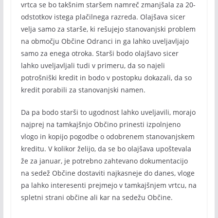
vrtca se bo takšnim staršem namreč zmanjšala za 20-
odstotkov istega plačilnega razreda. Olajšava sicer
velja samo za starše, ki rešujejo stanovanjski problem
na območju Občine Odranci in ga lahko uveljavljajo
samo za enega otroka. Starši bodo olajšavo sicer
lahko uveljavljali tudi v primeru, da so najeli
potrošniški kredit in bodo v postopku dokazali, da so
kredit porabili za stanovanjski namen.
Da pa bodo starši to ugodnost lahko uveljavili, morajo
najprej na tamkajšnjo Občino prinesti izpolnjeno
vlogo in kopijo pogodbe o odobrenem stanovanjskem
kreditu. V kolikor želijo, da se bo olajšava upoštevala
že za januar, je potrebno zahtevano dokumentacijo
na sedež Občine dostaviti najkasneje do danes, vloge
pa lahko interesenti prejmejo v tamkajšnjem vrtcu, na
spletni strani občine ali kar na sedežu Občine.