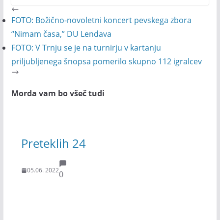
FOTO: Božično-novoletni koncert pevskega zbora
“Nimam časa,” DU Lendava
FOTO: V Trnju se je na turnirju v kartanju
priljubljenega šnopsa pomerilo skupno 112 igralcev
Morda vam bo všeč tudi
Preteklih 24
05.06. 2022
0