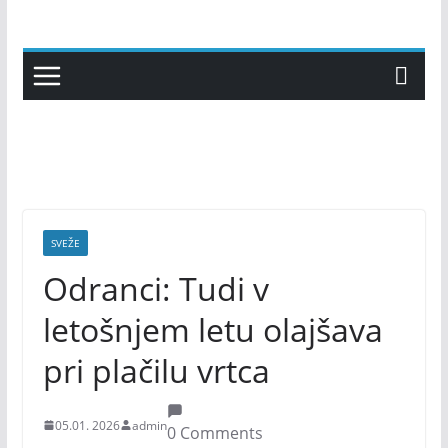
Skip
to
content
SVEŽE
Odranci: Tudi v
letošnjem letu olajšava
pri plačilu vrtca
05.01. 2026
admin
0 Comments