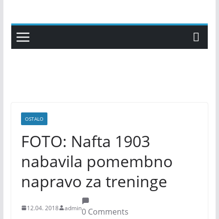
Skip
to
content
OSTALO
FOTO: Nafta 1903
nabavila pomembno
napravo za treninge
12.04. 2018
admin
0 Comments