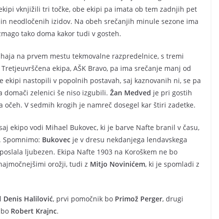
ipi vknjižili tri točke, obe ekipi pa imata ob tem zadnjih pet
v in neodločenih izidov. Na obeh srečanjih minule sezone ima
la zmago tako doma kakor tudi v gosteh.
ahaja na prvem mestu tekmovalne razpredelnice, s tremi
. Tretjeuvrščena ekipa, AŠK Bravo, pa ima srečanje manj od
ekipi nastopili v popolnih postavah, saj kaznovanih ni, se pa
a domači zelenici še niso izgubili.
Žan Medved
je pri gostih
na očeh. V sedmih krogih je namreč dosegel kar štiri zadetke.
saj ekipo vodi Mihael Bukovec, ki je barve Nafte branil v času,
gi. Spomnimo:
Bukovec
je v dresu nekdanjega lendavskega
e poslala ljubezen. Ekipa Nafte 1903 na Koroškem ne bo
 najmočnejšimi orožji, tudi z
Mitjo Novinićem
, ki je spomladi z
il
Denis Halilović
, prvi pomočnik bo
Primož Perger
, drugi
u bo
Robert Krajnc
.