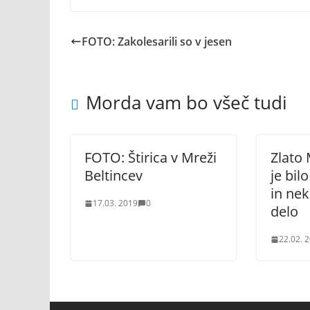
FOTO: Zakolesarili so v jesen
Morda vam bo všeč tudi
FOTO: Štirica v Mreži
Zlato 
Beltincev
je bil
in nek
17.03. 2019
0
delo
22.02. 