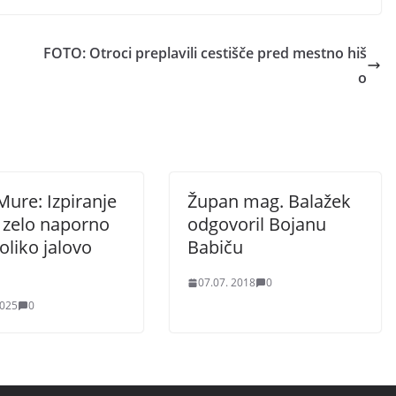
FOTO: Otroci preplavili cestišče pred mestno hiš
o
Mure: Izpiranje
Župan mag. Balažek
o zelo naporno
odgovoril Bojanu
oliko jalovo
Babiču
07.07. 2018
0
2025
0