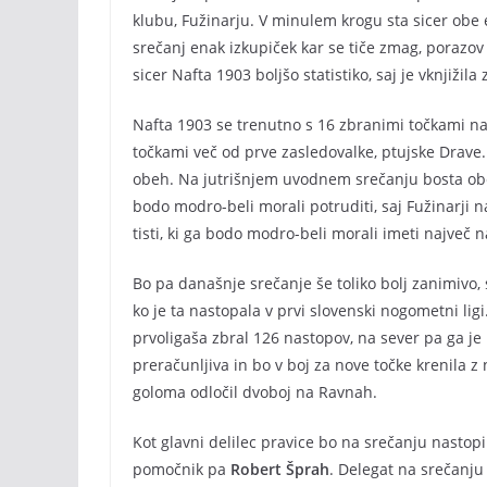
klubu, Fužinarju. V minulem krogu sta sicer obe ek
srečanj enak izkupiček kar se tiče zmag, porazo
sicer Nafta 1903 boljšo statistiko, saj je vknjiži
Nafta 1903 se trenutno s 16 zbranimi točkami n
točkami več od prve zasledovalke, ptujske Drave
obeh. Na jutrišnjem uvodnem srečanju bosta obe 
bodo modro-beli morali potruditi, saj Fužinarji n
tisti, ki ga bodo modro-beli morali imeti največ 
Bo pa današnje srečanje še toliko bolj zanimivo, 
ko je ta nastopala v prvi slovenski nogometni li
prvoligaša zbral 126 nastopov, na sever pa ga j
preračunljiva in bo v boj za nove točke krenila z
goloma odločil dvoboj na Ravnah.
Kot glavni delilec pravice bo na srečanju nastop
pomočnik pa
Robert Šprah
. Delegat na srečanj