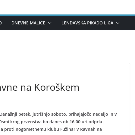
O
DNEVNE MALICE
LENDAVSKA PIKADO LIGA
Ravne na Koroškem
Današnji petek, jutrišnjo soboto, prihajajočo nedeljo in v
Osmi krog prvenstva bo danes ob 16.00 uri odprla
ila proti nogometnemu klubu Fužinar v Ravnah na