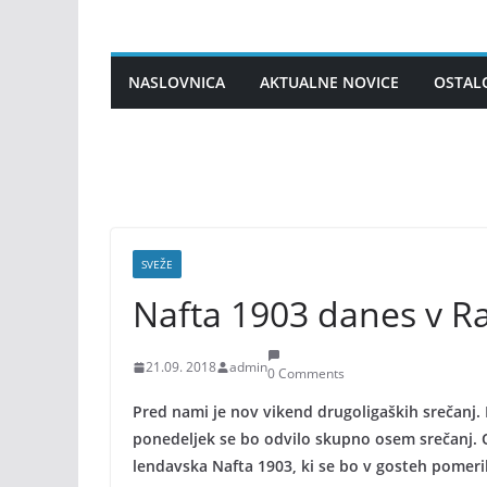
Skip
to
content
NASLOVNICA
AKTUALNE NOVICE
OSTAL
SVEŽE
Nafta 1903 danes v 
21.09. 2018
admin
0 Comments
Pred nami je nov vikend drugoligaških srečanj. 
ponedeljek se bo odvilo skupno osem srečanj. 
lendavska Nafta 1903, ki se bo v gosteh pomer