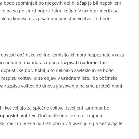
 ga bodo spominjali po njegovih delih.
Ščap
je bil nepoklicni
je pa so po smrti odprli žalno knjigo. V takih primerih pa
lilna komisija razpisati nadomestne volitve. Te bodo
obvesti občinsko volilno komisijo, ki mora najpozneje v roku
o prenehanju mandata župana
razpisati nadomestne
o dopusti, se bo v Kobilju to nekoliko zavleklo in se bodo
 razpisu volitev, ki se objavi v uradnem listu, bo občinska
eva razpisa volitev do dneva glasovanja ne sme preteči manj
 kot veljajo za splošne volitve. Izvoljeni kandidat bo
županskih volitev
. Občina Kobilje leži na skrajnem
 meji in je ena od treh občin v Sloveniji, ki jih sestavlja le