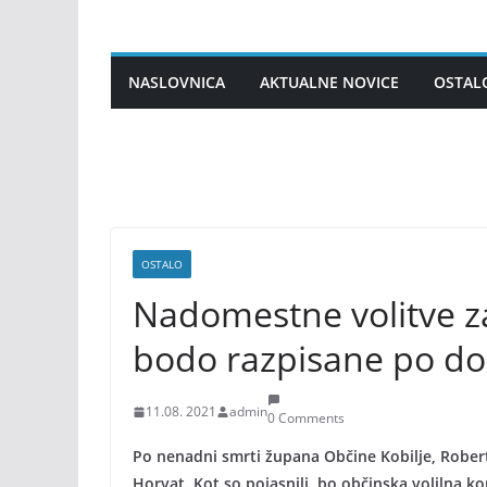
Skip
to
content
NASLOVNICA
AKTUALNE NOVICE
OSTAL
OSTALO
Nadomestne volitve z
bodo razpisane po do
11.08. 2021
admin
0 Comments
Po nenadni smrti župana Občine Kobilje, Rober
Horvat. Kot so pojasnili, bo občinska volilna k