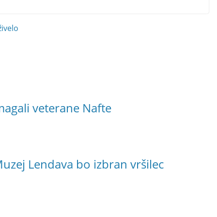
živelo
agali veterane Nafte
Muzej Lendava bo izbran vršilec