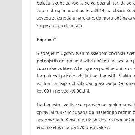
boleča izguba za vse, ki so ga poznali ter, da se
župan drugi mandat od leta 2014, na občini Kobil
seveda zakonodaja narekuje, da mora občinska vo
razpisane po dopustih.
Kaj sledi?
S sprejetim ugotovitvenim sklepom občinski svet 
petnajstih dni
po ugotovitvi občinskega sveta 
županske volitve
. A ker gre za poletne dni, ko s
formalnosti pričele odvijati po dopustih. V aktu o
volilna komisija določila dan glasovanja. Od dn
kot 60 in ne več kot 90 dni.
Nadomestne volitve se opravijo po enakih pravilih,
opravljal funkcijo župana
do naslednjih rednih 
severovzhodu Slovenije, tik ob slovensko-madžarski
eno naselje, ima pa 570 prebivalcev.