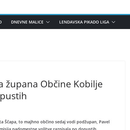
O
DNEVNE MALICE
LENDAVSKA PIKADO LIGA
a župana Občine Kobilje
pustih
ta Ščapa, to majhno občino sedaj vodi podžupan, Pavel
omisija nadomestne volitve razpisala po dopustih.