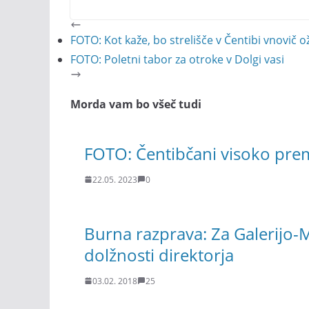
FOTO: Kot kaže, bo strelišče v Čentibi vnovič o
FOTO: Poletni tabor za otroke v Dolgi vasi
Morda vam bo všeč tudi
FOTO: Čentibčani visoko prem
22.05. 2023
0
Burna razprava: Za Galerijo-
dolžnosti direktorja
03.02. 2018
25