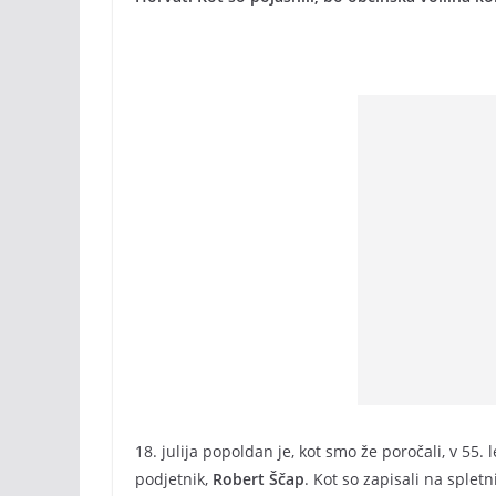
18. julija popoldan je, kot smo že poročali, v 55
podjetnik,
Robert Ščap
. Kot so zapisali na sple