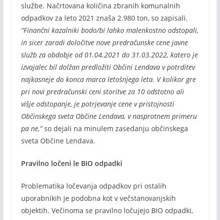
službe. Načrtovana količina zbranih komunalnih
odpadkov za leto 2021 znaša 2.980 ton, so zapisali.
“Finančni kazalniki bodo/bi lahko malenkostno odstopali,
in sicer zaradi določitve nove predračunske cene javne
služb za obdobje od 01.04.2021 do 31.03.2022, katero je
izvajalec bil dolžan predložiti Občini Lendava v potrditev
najkasneje do konca marca letošnjega leta. V kolikor gre
pri novi predračunski ceni storitve za 10 odstotno ali
višje odstopanje, je potrjevanje cene v pristojnosti
Občinskega sveta Občine Lendava, v nasprotnem primeru
pa ne,”
so dejali na minulem zasedanju občinskega
sveta Občine Lendava.
Pravilno ločeni le BIO odpadki
Problematika ločevanja odpadkov pri ostalih
uporabnikih je podobna kot v večstanovanjskih
objektih. Večinoma se pravilno ločujejo BIO odpadki,