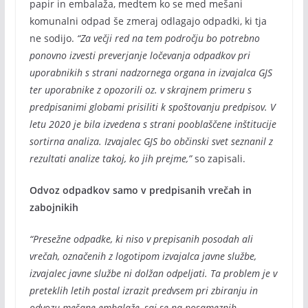
papir in embalaža, medtem ko se med mešani
komunalni odpad še zmeraj odlagajo odpadki, ki tja
ne sodijo.
“Za večji red na tem področju bo potrebno
ponovno izvesti preverjanje ločevanja odpadkov pri
uporabnikih s strani nadzornega organa in izvajalca GJS
ter uporabnike z opozorili oz. v skrajnem primeru s
predpisanimi globami prisiliti k spoštovanju predpisov. V
letu 2020 je bila izvedena s strani pooblaščene inštitucije
sortirna analiza. Izvajalec GJS bo občinski svet seznanil z
rezultati analize takoj, ko jih prejme,”
so zapisali.
Odvoz odpadkov samo v predpisanih vrečah in
zabojnikih
“Presežne odpadke, ki niso v prepisanih posodah ali
vrečah, označenih z logotipom izvajalca javne službe,
izvajalec javne službe ni dolžan odpeljati. Ta problem je v
preteklih letih postal izrazit predvsem pri zbiranju in
odvozu mešane embalaže, saj se na posameznih