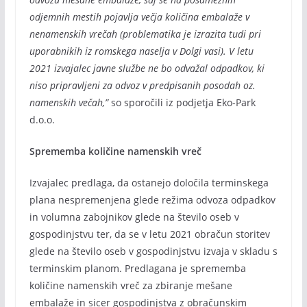
odjemnih mestih pojavlja večja količina embalaže v
nenamenskih vrečah (problematika je izrazita tudi pri
uporabnikih iz romskega naselja v Dolgi vasi). V letu
2021 izvajalec javne službe ne bo odvažal odpadkov, ki
niso pripravljeni za odvoz v predpisanih posodah oz.
namenskih večah,”
so sporočili iz podjetja Eko-Park
d.o.o.
Sprememba količine namenskih vreč
Izvajalec predlaga, da ostanejo določila terminskega
plana nespremenjena glede režima odvoza odpadkov
in volumna zabojnikov glede na število oseb v
gospodinjstvu ter, da se v letu 2021 obračun storitev
glede na število oseb v gospodinjstvu izvaja v skladu s
terminskim planom. Predlagana je sprememba
količine namenskih vreč za zbiranje mešane
embalaže in sicer gospodinjstva z obračunskim