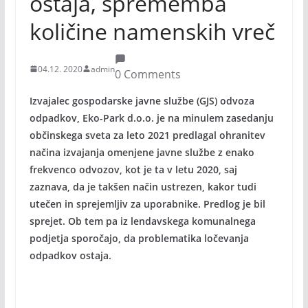
ostaja, sprememba
količine namenskih vreč
04.12. 2020
admin
0 Comments
Izvajalec gospodarske javne službe (GJS) odvoza
odpadkov, Eko-Park d.o.o. je na minulem zasedanju
občinskega sveta za leto 2021 predlagal ohranitev
načina izvajanja omenjene javne službe z enako
frekvenco odvozov, kot je ta v letu 2020, saj
zaznava, da je takšen način ustrezen, kakor tudi
utečen in sprejemljiv za uporabnike. Predlog je bil
sprejet. Ob tem pa iz lendavskega komunalnega
podjetja sporočajo, da problematika ločevanja
odpadkov ostaja.