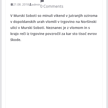
21.08. 2018
admin
0 Comments
V Murski Soboti so minuli vikend v jutranjih oziroma
v dopoldanskih urah vlomili v trgovino na Noršinski
ulici v Murski Soboti. Neznanec je z vlomom in s
krajo reči iz trgovine povzročil za kar sto tisoč evrov
škode.