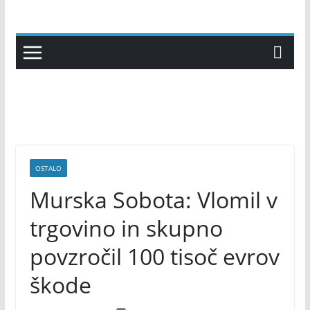
Skip
to
content
OSTALO
Murska Sobota: Vlomil v
trgovino in skupno
povzročil 100 tisoč evrov
škode