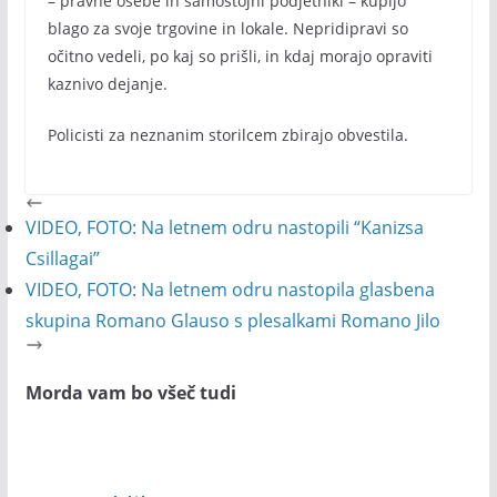
– pravne osebe in samostojni podjetniki – kupijo
blago za svoje trgovine in lokale. Nepridipravi so
očitno vedeli, po kaj so prišli, in kdaj morajo opraviti
kaznivo dejanje.
Policisti za neznanim storilcem zbirajo obvestila.
VIDEO, FOTO: Na letnem odru nastopili “Kanizsa
Csillagai”
VIDEO, FOTO: Na letnem odru nastopila glasbena
skupina Romano Glauso s plesalkami Romano Jilo
Morda vam bo všeč tudi