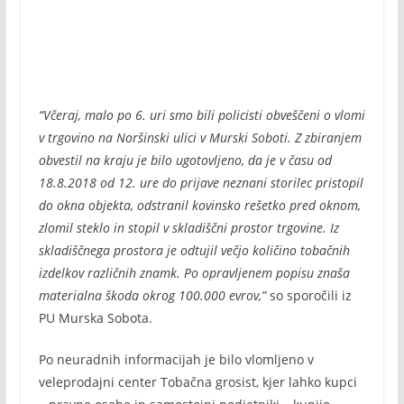
“Včeraj, malo po 6. uri smo bili policisti obveščeni o vlomi
v trgovino na Noršinski ulici v Murski Soboti. Z zbiranjem
obvestil na kraju je bilo ugotovljeno, da je v času od
18.8.2018 od 12. ure do prijave neznani storilec pristopil
do okna objekta, odstranil kovinsko rešetko pred oknom,
zlomil steklo in stopil v skladiščni prostor trgovine. Iz
skladiščnega prostora je odtujil večjo količino tobačnih
izdelkov različnih znamk. Po opravljenem popisu znaša
materialna škoda okrog 100.000 evrov,”
so sporočili iz
PU Murska Sobota.
Po neuradnih informacijah je bilo vlomljeno v
veleprodajni center Tobačna grosist, kjer lahko kupci