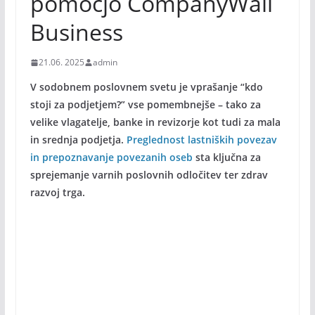
pomočjo CompanyWall
Business
21.06. 2025
admin
V sodobnem poslovnem svetu je vprašanje “kdo
stoji za podjetjem?” vse pomembnejše – tako za
velike vlagatelje, banke in revizorje kot tudi za mala
in srednja podjetja.
Preglednost lastniških povezav
in prepoznavanje povezanih oseb
sta ključna za
sprejemanje varnih poslovnih odločitev ter zdrav
razvoj trga.