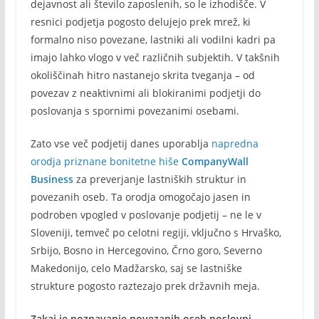
dejavnost ali število zaposlenih, so le izhodišče. V
resnici podjetja pogosto delujejo prek mrež, ki
formalno niso povezane, lastniki ali vodilni kadri pa
imajo lahko vlogo v več različnih subjektih. V takšnih
okoliščinah hitro nastanejo skrita tveganja – od
povezav z neaktivnimi ali blokiranimi podjetji do
poslovanja s spornimi povezanimi osebami.
Zato vse več podjetij danes uporablja
napredna
orodja priznane bonitetne hiše
CompanyWall
Business
za preverjanje lastniških struktur in
povezanih oseb. Ta orodja omogočajo jasen in
podroben vpogled v poslovanje podjetij – ne le v
Sloveniji, temveč po celotni regiji, vključno s Hrvaško,
Srbijo, Bosno in Hercegovino, Črno goro, Severno
Makedonijo, celo Madžarsko, saj se lastniške
strukture pogosto raztezajo prek državnih meja.
Zakaj je poznavanje povezanih oseb poslovni