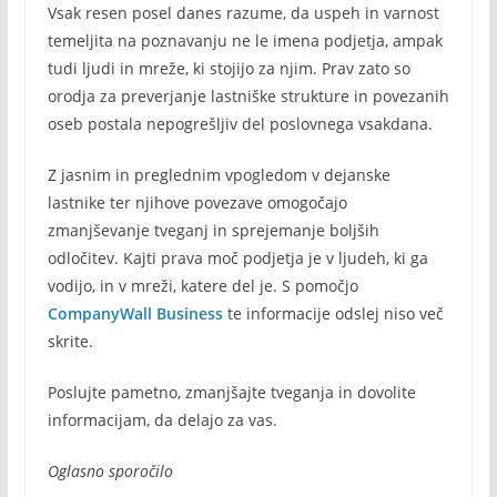
Vsak resen posel danes razume, da uspeh in varnost
temeljita na poznavanju ne le imena podjetja, ampak
tudi ljudi in mreže, ki stojijo za njim. Prav zato so
orodja za preverjanje lastniške strukture in povezanih
oseb postala nepogrešljiv del poslovnega vsakdana.
Z jasnim in preglednim vpogledom v dejanske
lastnike ter njihove povezave omogočajo
zmanjševanje tveganj in sprejemanje boljših
odločitev. Kajti prava moč podjetja je v ljudeh, ki ga
vodijo, in v mreži, katere del je. S pomočjo
CompanyWall Business
te informacije odslej niso več
skrite.
Poslujte pametno, zmanjšajte tveganja in dovolite
informacijam, da delajo za vas.
Oglasno sporočilo