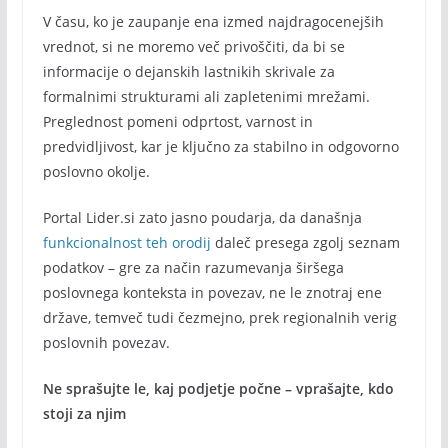
V času, ko je zaupanje ena izmed najdragocenejših
vrednot, si ne moremo več privoščiti, da bi se
informacije o dejanskih lastnikih skrivale za
formalnimi strukturami ali zapletenimi mrežami.
Preglednost pomeni odprtost, varnost in
predvidljivost, kar je ključno za stabilno in odgovorno
poslovno okolje.
Portal Lider.si zato jasno poudarja, da današnja
funkcionalnost teh orodij
daleč presega zgolj seznam
podatkov – gre za način razumevanja širšega
poslovnega konteksta in povezav, ne le znotraj ene
države, temveč tudi čezmejno, prek regionalnih verig
poslovnih povezav.
Ne sprašujte le, kaj podjetje počne – vprašajte, kdo
stoji za njim