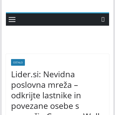
Skip
to
content
OSTALO
Lider.si: Nevidna
poslovna mreža –
odkrijte lastnike in
povezane osebe s