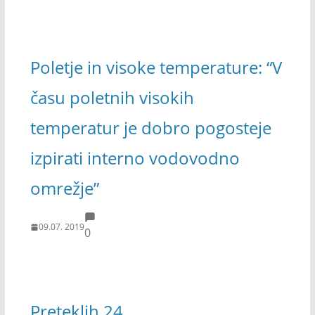
Poletje in visoke temperature: “V
času poletnih visokih
temperatur je dobro pogosteje
izpirati interno vodovodno
omrežje”
09.07. 2019
0
Preteklih 24