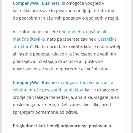
CompanyWall Business
, ki omogoča vpogled v
lastniške povezave in povezana podjetja ter dostop
do podrobnih in ažurnih podatkov o podjetjih v regiji.
V iskalno polje vnesete
ime podjetja, davčno ali
matično številko
, nato pa izberete zavihek
“Lastniška
struktura”
. Na ta način lahko vidite, kdo je ustanovitelj
ali lastnik podjetja, kdo so ključne osebe na vodilnih
položajih, ali obstajajo družinske ali poslovne
povezave ter ali so te neposredne ali večplastne.
CompanyWall Business
omogoča tudi vizualizacijo
celotne mreže povezanih subjektov
, kar je dragoceno
orodje za vsakega menedžerja, analitika, vlagatelja ali
poslovnega partnerja, ki želi zanesljivo sliko, pred
sprejetjem pomembne odločitve.
Preglednost kot temelj odgovornega poslovanja