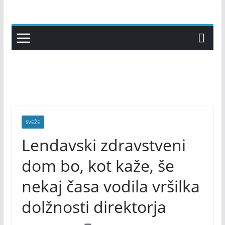
Skip
to
content
SVEŽE
Lendavski zdravstveni
dom bo, kot kaže, še
nekaj časa vodila vršilka
dolžnosti direktorja