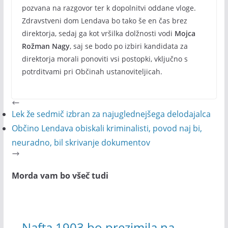
pozvana na razgovor ter k dopolnitvi oddane vloge.
Zdravstveni dom Lendava bo tako še en čas brez
direktorja, sedaj ga kot vršilka dolžnosti vodi
Mojca
Rožman Nagy
, saj se bodo po izbiri kandidata za
direktorja morali ponoviti vsi postopki, vključno s
potrditvami pri Občinah ustanoviteljicah.
Lek že sedmič izbran za najuglednejšega delodajalca
Občino Lendava obiskali kriminalisti, povod naj bi,
neuradno, bil skrivanje dokumentov
Morda vam bo všeč tudi
Nafta 1903 bo prezimila na