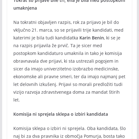
Tokrat so prijave bile tri, ena je bila med postopkom
umaknjena
Na tokratni objavljen razpis, rok za prijavo je bil do
vključno 21. marca, so se prijavili trije kandidati, med
katerimi je bila tudi kandidatka
Karin Benin
, ki se je
na razpis prijavila že prvič. Ta je sicer med
postopkom kandidaturo umaknila in tako je komisija
obravnavala dve prijavi, ki sta ustrezali pogojem in
sicer da imajo univerzitetno izobrazbo medicinske,
ekonomske ali pravne smeri, ter da imajo najmanj pet
let delovnih izkušenj. Prijavi so morali predložiti tudi
vizijo razvoja zdravstvenega doma za mandat štirih
let.
Komisija ni sprejela sklepa o izbiri kandidata
Komisija sklepa o izbiri ni sprejela. Oba kandidata, šlo
naj bi za dva pravnika iz območja Pomurja, bosta tako