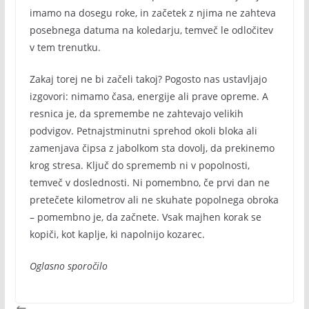
imamo na dosegu roke, in začetek z njima ne zahteva
posebnega datuma na koledarju, temveč le odločitev
v tem trenutku.
Zakaj torej ne bi začeli takoj? Pogosto nas ustavljajo
izgovori: nimamo časa, energije ali prave opreme. A
resnica je, da spremembe ne zahtevajo velikih
podvigov. Petnajstminutni sprehod okoli bloka ali
zamenjava čipsa z jabolkom sta dovolj, da prekinemo
krog stresa. Ključ do sprememb ni v popolnosti,
temveč v doslednosti. Ni pomembno, če prvi dan ne
pretečete kilometrov ali ne skuhate popolnega obroka
– pomembno je, da začnete. Vsak majhen korak se
kopiči, kot kaplje, ki napolnijo kozarec.
Oglasno sporočilo