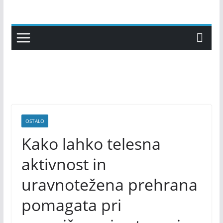
Skip
to
content
OSTALO
Kako lahko telesna
aktivnost in
uravnotežena prehrana
pomagata pri