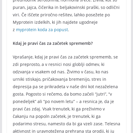
puran, jajca, čičerika in beljakovinski praški, so odlični
viri. Če iščete priročno rešitev, lahko posežete po
Myprotein izdelkih, ki jih najdete ugodneje
z
myprotein koda za popust
.
Kdaj je pravi čas za začetek sprememb?
Vprašanje, kdaj je pravi čas za začetek sprememb, se
zdi preprosto, a v resnici nosi globlji odmev, ki
odzvanja v vsakem od nas. Živimo v času, ko nas
urniki stiskajo, pričakovanja bremenijo, stres in
depresija pa se prikradeta v naše dni kot nezaželena
gosta. Pogosto si rečemo, da bomo začeli “jutri”, “v
ponedeljek” ali “po novem letu” – a resnica je, da je
pravi čas zdaj. Vsak trenutek, ki ga preživimo v
čakanju na popoln začetek, je trenutek, ki ga
podarimo stresu, namesto da bi ga vzeli zase. Telesna
aktivnost in uravnotežena prehrana sta orodji, ki ju