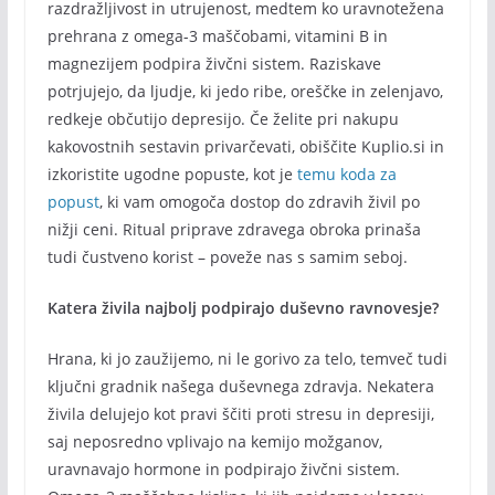
razdražljivost in utrujenost, medtem ko uravnotežena
prehrana z omega-3 maščobami, vitamini B in
magnezijem podpira živčni sistem. Raziskave
potrjujejo, da ljudje, ki jedo ribe, oreščke in zelenjavo,
redkeje občutijo depresijo. Če želite pri nakupu
kakovostnih sestavin privarčevati, obiščite Kuplio.si in
izkoristite ugodne popuste, kot je
temu koda za
popust
, ki vam omogoča dostop do zdravih živil po
nižji ceni. Ritual priprave zdravega obroka prinaša
tudi čustveno korist – poveže nas s samim seboj.
Katera živila najbolj podpirajo duševno ravnovesje?
Hrana, ki jo zaužijemo, ni le gorivo za telo, temveč tudi
ključni gradnik našega duševnega zdravja. Nekatera
živila delujejo kot pravi ščiti proti stresu in depresiji,
saj neposredno vplivajo na kemijo možganov,
uravnavajo hormone in podpirajo živčni sistem.