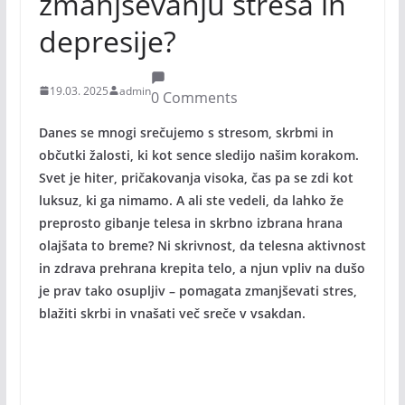
zmanjševanju stresa in
depresije?
19.03. 2025
admin
0 Comments
Danes se mnogi srečujemo s stresom, skrbmi in
občutki žalosti, ki kot sence sledijo našim korakom.
Svet je hiter, pričakovanja visoka, čas pa se zdi kot
luksuz, ki ga nimamo. A ali ste vedeli, da lahko že
preprosto gibanje telesa in skrbno izbrana hrana
olajšata to breme? Ni skrivnost, da telesna aktivnost
in zdrava prehrana krepita telo, a njun vpliv na dušo
je prav tako osupljiv – pomagata zmanjševati stres,
blažiti skrbi in vnašati več sreče v vsakdan.