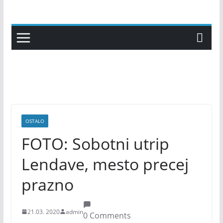
Skip
to
content
OSTALO
FOTO: Sobotni utrip
Lendave, mesto precej
prazno
21.03. 2020
admin
0 Comments