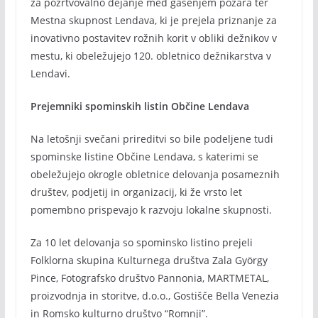
za požrtvovalno dejanje med gašenjem požara ter
Mestna skupnost Lendava, ki je prejela priznanje za
inovativno postavitev rožnih korit v obliki dežnikov v
mestu, ki obeležujejo 120. obletnico dežnikarstva v
Lendavi.
Prejemniki spominskih listin Občine Lendava
Na letošnji svečani prireditvi so bile podeljene tudi
spominske listine Občine Lendava, s katerimi se
obeležujejo okrogle obletnice delovanja posameznih
društev, podjetij in organizacij, ki že vrsto let
pomembno prispevajo k razvoju lokalne skupnosti.
Za 10 let delovanja so spominsko listino prejeli
Folklorna skupina Kulturnega društva Zala György
Pince, Fotografsko društvo Pannonia, MARTMETAL,
proizvodnja in storitve, d.o.o., Gostišče Bella Venezia
in Romsko kulturno društvo “Romnji”.