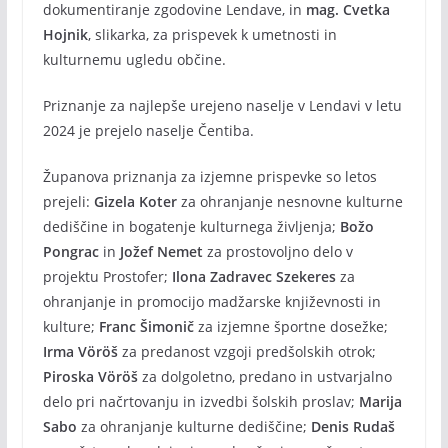
dokumentiranje zgodovine Lendave, in
mag. Cvetka
Hojnik
, slikarka, za prispevek k umetnosti in
kulturnemu ugledu občine.
Priznanje za najlepše urejeno naselje v Lendavi v letu
2024 je prejelo naselje Čentiba.
Županova priznanja za izjemne prispevke so letos
prejeli:
Gizela Koter
za ohranjanje nesnovne kulturne
dediščine in bogatenje kulturnega življenja;
Božo
Pongrac
in
Jožef Nemet
za prostovoljno delo v
projektu Prostofer;
Ilona Zadravec Szekeres
za
ohranjanje in promocijo madžarske književnosti in
kulture;
Franc Šimonič
za izjemne športne dosežke;
Irma Vöröš
za predanost vzgoji predšolskih otrok;
Piroska Vöröš
za dolgoletno, predano in ustvarjalno
delo pri načrtovanju in izvedbi šolskih proslav;
Marija
Sabo
za ohranjanje kulturne dediščine;
Denis Rudaš