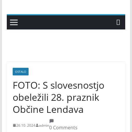
Skip
to
content
OSTALO
FOTO: S slovesnostjo
obeležili 28. praznik
Občine Lendava
26.10. 2024
admin
0 Comments