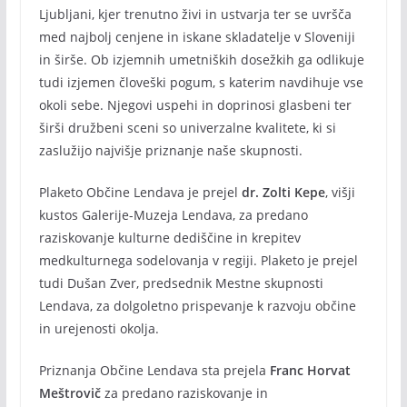
Ljubljani, kjer trenutno živi in ustvarja ter se uvršča
med najbolj cenjene in iskane skladatelje v Sloveniji
in širše. Ob izjemnih umetniških dosežkih ga odlikuje
tudi izjemen človeški pogum, s katerim navdihuje vse
okoli sebe. Njegovi uspehi in doprinosi glasbeni ter
širši družbeni sceni so univerzalne kvalitete, ki si
zaslužijo najvišje priznanje naše skupnosti.
Plaketo Občine Lendava je prejel
dr. Zolti Kepe
, višji
kustos Galerije-Muzeja Lendava, za predano
raziskovanje kulturne dediščine in krepitev
medkulturnega sodelovanja v regiji. Plaketo je prejel
tudi Dušan Zver, predsednik Mestne skupnosti
Lendava, za dolgoletno prispevanje k razvoju občine
in urejenosti okolja.
Priznanja Občine Lendava sta prejela
Franc Horvat
Meštrovič
za predano raziskovanje in