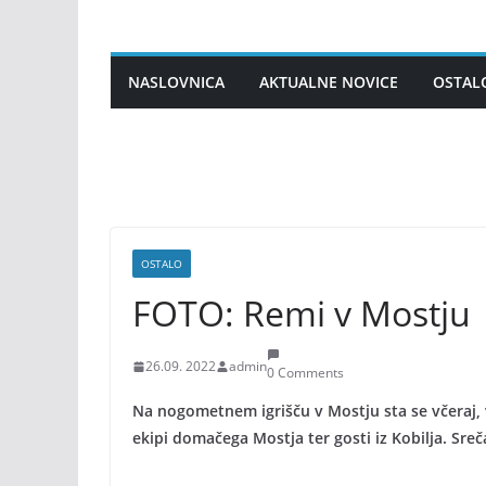
Skip
to
content
NASLOVNICA
AKTUALNE NOVICE
OSTAL
OSTALO
FOTO: Remi v Mostju
26.09. 2022
admin
0 Comments
Na nogometnem igrišču v Mostju sta se včeraj,
ekipi domačega Mostja ter gosti iz Kobilja. Srečan