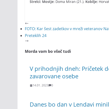
Strelci: Mostje:
Doma Miran (21.).
Kobilje:
Horvat
FOTO: Kar šest zadetkov v mreži veteranov Na
Preteklih 24
Morda vam bo všeč tudi
V prihodnjih dneh: Pričetek 
zavarovane osebe
14.01. 2023
0
Danes bo dan v Lendavi mini