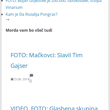
FOTO: Bojan Gojkošek je 200.000. obiskovalec stolpa
Vinarium
Kam je šla Rozalija Pongrac?
Morda vam bo všeč tudi
FOTO: Mačkovci: Slavil Tim
Gajser
25.06. 2018
0
VIDEO, FOTO: Glasbena skupina