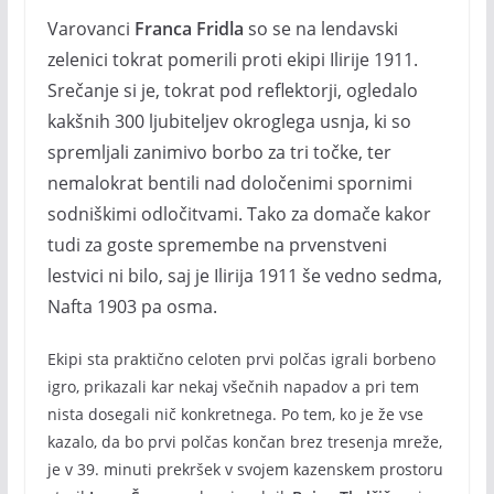
Varovanci
Franca Fridla
so se na lendavski
zelenici tokrat pomerili proti ekipi Ilirije 1911.
Srečanje si je, tokrat pod reflektorji, ogledalo
kakšnih 300 ljubiteljev okroglega usnja, ki so
spremljali zanimivo borbo za tri točke, ter
nemalokrat bentili nad določenimi spornimi
sodniškimi odločitvami. Tako za domače kakor
tudi za goste spremembe na prvenstveni
lestvici ni bilo, saj je Ilirija 1911 še vedno sedma,
Nafta 1903 pa osma.
Ekipi sta praktično celoten prvi polčas igrali borbeno
igro, prikazali kar nekaj všečnih napadov a pri tem
nista dosegali nič konkretnega. Po tem, ko je že vse
kazalo, da bo prvi polčas končan brez tresenja mreže,
je v 39. minuti prekršek v svojem kazenskem prostoru