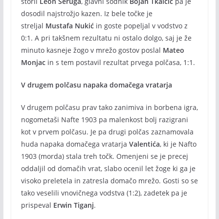
storil
Leon Šeruga
, glavni sodnik
Bojan Tkalčič
pa je
dosodil najstrožjo kazen. Iz bele točke je
streljal
Mustafa Nukić
in goste popeljal v vodstvo z
0:1. A pri takšnem rezultatu ni ostalo dolgo, saj je že
minuto kasneje žogo v mrežo gostov poslal
Mateo
Monjac
in s tem postavil rezultat prvega polčasa, 1:1.
V drugem polčasu napaka domačega vratarja
V drugem polčasu prav tako zanimiva in borbena igra,
nogometaši Nafte 1903 pa malenkost bolj razigrani
kot v prvem polčasu. Je pa drugi polčas zaznamovala
huda napaka domačega vratarja
Valentića
, ki je Nafto
1903 (morda) stala treh točk. Omenjeni se je precej
oddaljil od domačih vrat, slabo ocenil let žoge ki ga je
visoko preletela in zatresla domačo mrežo. Gosti so se
tako veselili vnovičnega vodstva (1:2), zadetek pa je
prispeval
Erwin Tiganj
.