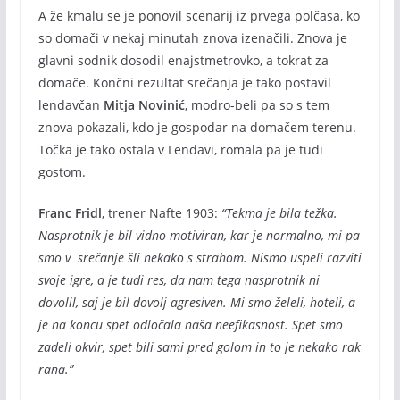
A že kmalu se je ponovil scenarij iz prvega polčasa, ko
so domači v nekaj minutah znova izenačili. Znova je
glavni sodnik dosodil enajstmetrovko, a tokrat za
domače. Končni rezultat srečanja je tako postavil
lendavčan
Mitja Novinić
, modro-beli pa so s tem
znova pokazali, kdo je gospodar na domačem terenu.
Točka je tako ostala v Lendavi, romala pa je tudi
gostom.
Franc Fridl
, trener Nafte 1903:
“Tekma je bila težka.
Nasprotnik je bil vidno motiviran, kar je normalno, mi pa
smo v srečanje šli nekako s strahom. Nismo uspeli razviti
svoje igre, a je tudi res, da nam tega nasprotnik ni
dovolil, saj je bil dovolj agresiven. Mi smo želeli, hoteli, a
je na koncu spet odločala naša neefikasnost. Spet smo
zadeli okvir, spet bili sami pred golom in to je nekako rak
rana.”