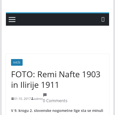
Skip
to
content
SVEŽE
FOTO: Remi Nafte 1903
in Ilirije 1911
01.10. 2017
admin
0 Comments
V 9. krogu 2. slovenske nogometne lige sta se minuli