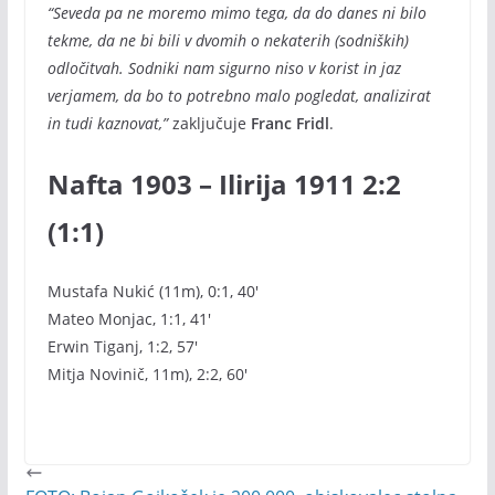
“Seveda pa ne moremo mimo tega, da do danes ni bilo
tekme, da ne bi bili v dvomih o nekaterih (sodniških)
odločitvah. Sodniki nam sigurno niso v korist in jaz
verjamem, da bo to potrebno malo pogledat, analizirat
in tudi kaznovat,”
zaključuje
Franc Fridl
.
Nafta 1903 – Ilirija 1911 2:2
(1:1)
Mustafa Nukić (11m), 0:1, 40′
Mateo Monjac, 1:1, 41′
Erwin Tiganj, 1:2, 57′
Mitja Novinič, 11m), 2:2, 60′