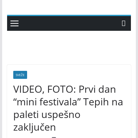
Skip
to
content
SVEŽE
VIDEO, FOTO: Prvi dan
“mini festivala” Tepih na
paleti uspešno
zaključen