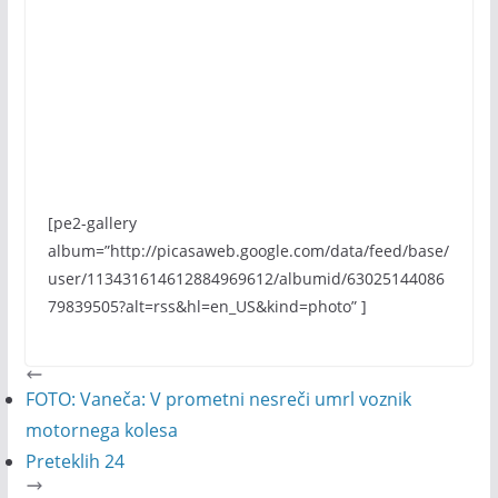
[pe2-gallery
album=”http://picasaweb.google.com/data/feed/base/
user/113431614612884969612/albumid/63025144086
79839505?alt=rss&hl=en_US&kind=photo” ]
FOTO: Vaneča: V prometni nesreči umrl voznik
motornega kolesa
Preteklih 24