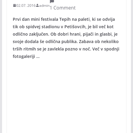
02.07. 2016
admin
1 Comment
Prvi dan mini festivala Tepih na paleti, ki se odvija
tik ob spidvej stadionu v Petišovcih, je bil več kot
odlično zaključen. Ob dobri hrani, pijači in glasbi, je
svoje dodala še odlična publika. Zabava ob nekoliko
trših ritmih se je zavlekla pozno v noč. Več v spodnji
fotogaleriji …