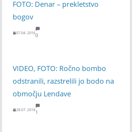
FOTO: Denar – prekletstvo
bogov
07.04. 2016
0
VIDEO, FOTO: Ročno bombo
odstranili, razstrelili jo bodo na
območju Lendave
28.07. 2018
1