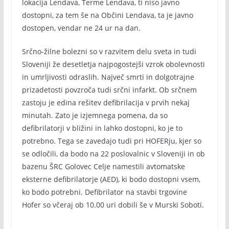
lokacija Lendava, Terme Lendava, ti niso javno
dostopni, za tem še na Občini Lendava, ta je javno
dostopen, vendar ne 24 ur na dan.
Srčno-žilne bolezni so v razvitem delu sveta in tudi
Sloveniji že desetletja najpogostejši vzrok obolevnosti
in umrljivosti odraslih. Največ smrti in dolgotrajne
prizadetosti povzroča tudi srčni infarkt. Ob srčnem
zastoju je edina rešitev defibrilacija v prvih nekaj
minutah. Zato je izjemnega pomena, da so
defibrilatorji v bližini in lahko dostopni, ko je to
potrebno. Tega se zavedajo tudi pri HOFERju, kjer so
se odločili, da bodo na 22 poslovalnic v Sloveniji in ob
bazenu ŠRC Golovec Celje namestili avtomatske
eksterne defibrilatorje (AED), ki bodo dostopni vsem,
ko bodo potrebni. Defibrilator na stavbi trgovine
Hofer so včeraj ob 10.00 uri dobili še v Murski Soboti.