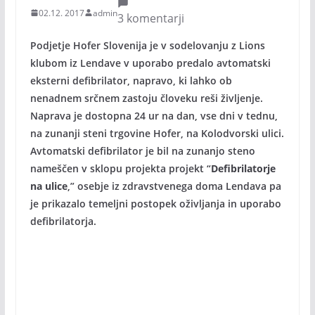
02.12. 2017
admin
3 komentarji
Podjetje Hofer Slovenija je v sodelovanju z Lions
klubom iz Lendave v uporabo predalo avtomatski
eksterni defibrilator, napravo, ki lahko ob
nenadnem srčnem zastoju človeku reši življenje.
Naprava je dostopna 24 ur na dan, vse dni v tednu,
na zunanji steni trgovine Hofer, na Kolodvorski ulici.
Avtomatski defibrilator je bil na zunanjo steno
nameščen v sklopu projekta projekt “
Defibrilatorje
na ulice
,” osebje iz zdravstvenega doma Lendava pa
je prikazalo temeljni postopek oživljanja in uporabo
defibrilatorja.