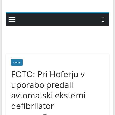
Skip
to
content
SVEŽE
FOTO: Pri Hoferju v
uporabo predali
avtomatski eksterni
defibrilator