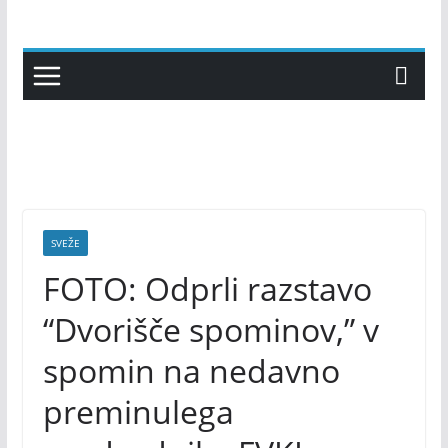
Skip
to
content
SVEŽE
FOTO: Odprli razstavo
“Dvorišče spominov,” v
spomin na nedavno
preminulega