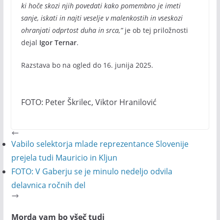
ki hoče skozi njih povedati kako pomembno je imeti
sanje, iskati in najti veselje v malenkostih in vseskozi
ohranjati odprtost duha in srca,”
je ob tej priložnosti
dejal
Igor Ternar
.
Razstava bo na ogled do 16. junija 2025.
FOTO: Peter Škrilec, Viktor Hranilović
Vabilo selektorja mlade reprezentance Slovenije
prejela tudi Mauricio in Kljun
FOTO: V Gaberju se je minulo nedeljo odvila
delavnica ročnih del
Morda vam bo všeč tudi