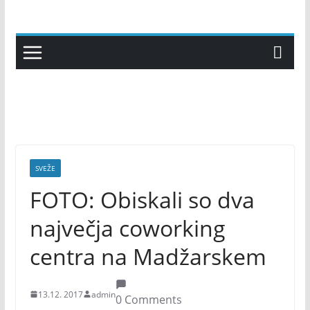
Skip
to
content
SVEŽE
FOTO: Obiskali so dva
največja coworking
centra na Madžarskem
13.12. 2017
admin
0 Comments