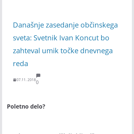
Današnje zasedanje občinskega
sveta: Svetnik Ivan Koncut bo
zahteval umik točke dnevnega
reda
07.11. 2018
0
Poletno delo?