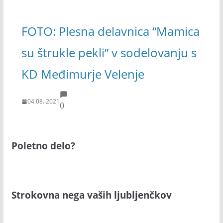
FOTO: Plesna delavnica “Mamica
su štrukle pekli” v sodelovanju s
KD Međimurje Velenje
04.08. 2021
0
Poletno delo?
Strokovna nega vaših ljubljenčkov