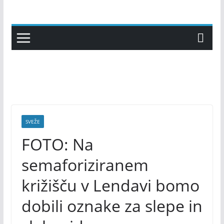
Skip
to
content
SVEŽE
FOTO: Na
semaforiziranem
križišču v Lendavi bomo
dobili oznake za slepe in