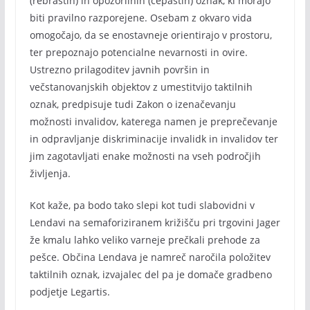
(rebrastih) in opozorilnih (čepastih) oznak, ki morajo
biti pravilno razporejene. Osebam z okvaro vida
omogočajo, da se enostavneje orientirajo v prostoru,
ter prepoznajo potencialne nevarnosti in ovire.
Ustrezno prilagoditev javnih površin in
večstanovanjskih objektov z umestitvijo taktilnih
oznak, predpisuje tudi Zakon o izenačevanju
možnosti invalidov, katerega namen je preprečevanje
in odpravljanje diskriminacije invalidk in invalidov ter
jim zagotavljati enake možnosti na vseh področjih
življenja.
Kot kaže, pa bodo tako slepi kot tudi slabovidni v
Lendavi na semaforiziranem križišču pri trgovini Jager
že kmalu lahko veliko varneje prečkali prehode za
pešce. Občina Lendava je namreč naročila položitev
taktilnih oznak, izvajalec del pa je domače gradbeno
podjetje Legartis.