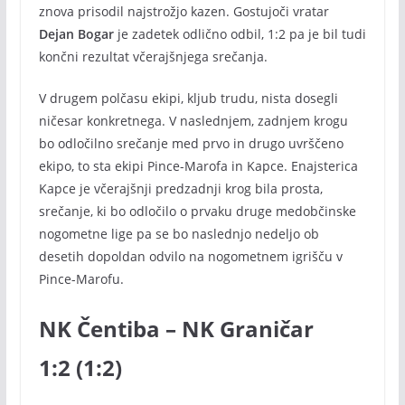
znova prisodil najstrožjo kazen. Gostujoči vratar
Dejan Bogar
je zadetek odlično odbil, 1:2 pa je bil tudi
končni rezultat včerajšnjega srečanja.
V drugem polčasu ekipi, kljub trudu, nista dosegli
ničesar konkretnega. V naslednjem, zadnjem krogu
bo odločilno srečanje med prvo in drugo uvrščeno
ekipo, to sta ekipi Pince-Marofa in Kapce. Enajsterica
Kapce je včerajšnji predzadnji krog bila prosta,
srečanje, ki bo odločilo o prvaku druge medobčinske
nogometne lige pa se bo naslednjo nedeljo ob
desetih dopoldan odvilo na nogometnem igrišču v
Pince-Marofu.
NK Čentiba – NK Graničar
1:2 (1:2)