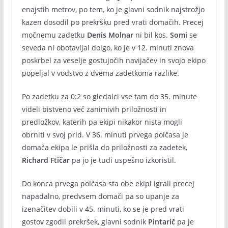
enajstih metrov, po tem, ko je glavni sodnik najstrožjo
kazen dosodil po prekršku pred vrati domačih. Precej
močnemu zadetku
Denis Molnar
ni bil kos.
Somi
se
seveda ni obotavljal dolgo, ko je v 12. minuti znova
poskrbel za veselje gostujočih navijačev in svojo ekipo
popeljal v vodstvo z dvema zadetkoma razlike.
Po zadetku za 0:2 so gledalci vse tam do 35. minute
videli bistveno več zanimivih priložnosti in
predložkov, katerih pa ekipi nikakor nista mogli
obrniti v svoj prid. V 36. minuti prvega polčasa je
domača ekipa le prišla do priložnosti za zadetek,
Richard Ftičar
pa jo je tudi uspešno izkoristil.
Do konca prvega polčasa sta obe ekipi igrali precej
napadalno, predvsem domači pa so upanje za
izenačitev dobili v 45. minuti, ko se je pred vrati
gostov zgodil prekršek, glavni sodnik
Pintarič
pa je