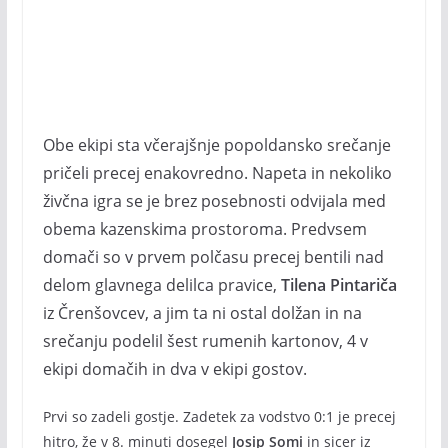
Obe ekipi sta včerajšnje popoldansko srečanje
pričeli precej enakovredno. Napeta in nekoliko
živčna igra se je brez posebnosti odvijala med
obema kazenskima prostoroma. Predvsem
domači so v prvem polčasu precej bentili nad
delom glavnega delilca pravice,
Tilena Pintariča
iz Črenšovcev, a jim ta ni ostal dolžan in na
srečanju podelil šest rumenih kartonov, 4 v
ekipi domačih in dva v ekipi gostov.
Prvi so zadeli gostje. Zadetek za vodstvo 0:1 je precej
hitro, že v 8. minuti dosegel
Josip Somi
in sicer iz