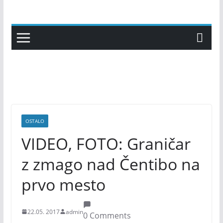
Skip
to
content
OSTALO
VIDEO, FOTO: Graničar
z zmago nad Čentibo na
prvo mesto
22.05. 2017
admin
0 Comments