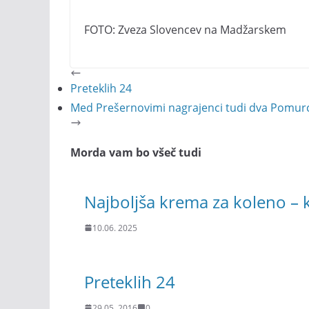
FOTO: Zveza Slovencev na Madžarskem
Preteklih 24
Med Prešernovimi nagrajenci tudi dva Pomurc
Morda vam bo všeč tudi
Najboljša krema za koleno – k
10.06. 2025
Preteklih 24
29.05. 2016
0