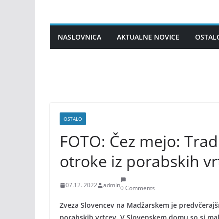
Skip
to
content
NASLOVNICA
AKTUALNE NOVICE
OSTAL
OSTALO
FOTO: Čez mejo: Trad
otroke iz porabskih vr
07.12. 2022
admin
0 Comments
Zveza Slovencev na Madžarskem je predvčerajšnj
porabskih vrtcev. V Slovenskem domu so si malč