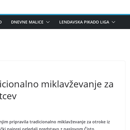
O
DNEVNE MALICE
LENDAVSKA PIKADO LIGA
icionalno miklavževanje za
tcev
im pripravila tradicionalno miklavževanje za otroke iz
ki najprej ogledali predstavo z naslovom Čisto