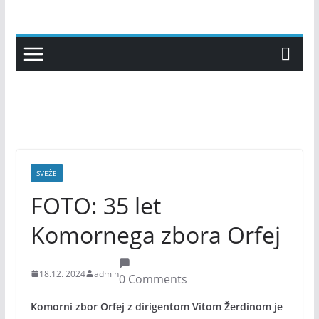
Skip
to
content
SVEŽE
FOTO: 35 let
Komornega zbora Orfej
18.12. 2024
admin
0 Comments
Komorni zbor Orfej z dirigentom Vitom Žerdinom je