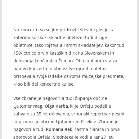
Na koncertu so se jim pridružili številni gostje, s
katerimi so skozi skladbe obeležili tudi druge
obletnice, tako rojstva ali smrti skladateljev, kakor tudi
150-letnico prvih kasaških dirk na Slovenskem in
delovanja Lončarstva Žuman. Oba jubilanta sta za
namen koncerta in obeležitve njunih obletnic
prispevala svoje izdelke oziroma muzejske predmete,
ki so bili del koncertne kulise.
Vse zbrane je nagovorila tudi županja občine
Ljutomer
mag. Olga Karba
, ki je Orfeju podelila
zahvalo za 35 let delovanja, vrhunski repertoar pesmi
in promocijo občine Ljutomer in Prlekije. Zbrane je
nagovorila tudi
Romana Rek
, častna članica in prva
zborovodja Orfeja. Slednjega je vodila kar 27 let.