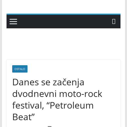
Skip
to
content
OSTALO
Danes se začenja
dvodnevni moto-rock
festival, “Petroleum
Beat”