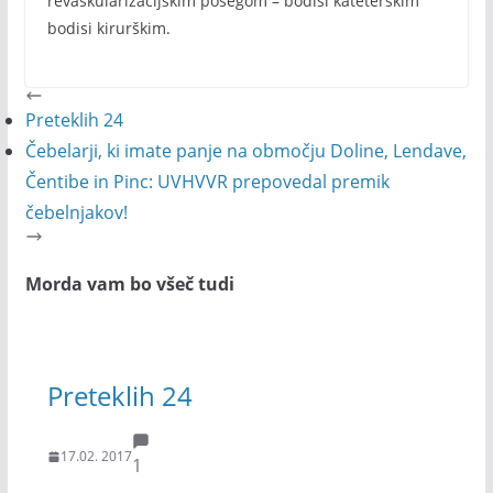
revaskularizacijskim posegom – bodisi kateterskim
bodisi kirurškim.
Preteklih 24
Čebelarji, ki imate panje na območju Doline, Lendave,
Čentibe in Pinc: UVHVVR prepovedal premik
čebelnjakov!
Morda vam bo všeč tudi
Preteklih 24
17.02. 2017
1