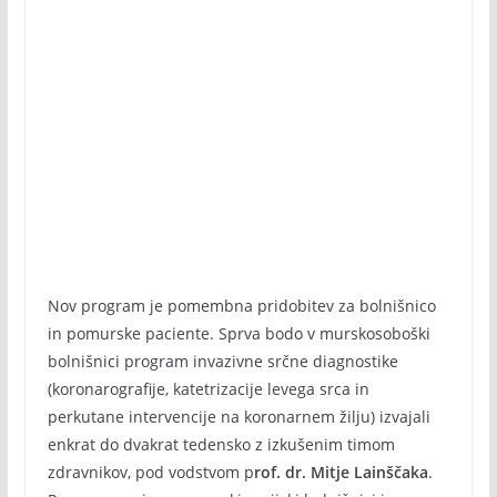
Nov program je pomembna pridobitev za bolnišnico
in pomurske paciente. Sprva bodo v murskosoboški
bolnišnici program invazivne srčne diagnostike
(koronarografije, katetrizacije levega srca in
perkutane intervencije na koronarnem žilju) izvajali
enkrat do dvakrat tedensko z izkušenim timom
zdravnikov, pod vodstvom p
rof. dr. Mitje Lainščaka
.