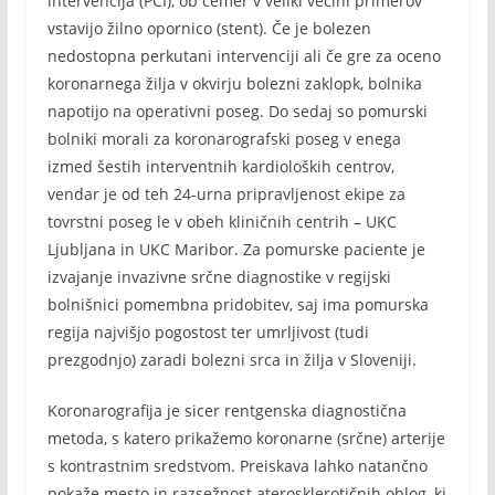
intervencija (PCI), ob čemer v veliki večini primerov
vstavijo žilno opornico (stent). Če je bolezen
nedostopna perkutani intervenciji ali če gre za oceno
koronarnega žilja v okvirju bolezni zaklopk, bolnika
napotijo na operativni poseg. Do sedaj so pomurski
bolniki morali za koronarografski poseg v enega
izmed šestih interventnih kardioloških centrov,
vendar je od teh 24-urna pripravljenost ekipe za
tovrstni poseg le v obeh kliničnih centrih – UKC
Ljubljana in UKC Maribor. Za pomurske paciente je
izvajanje invazivne srčne diagnostike v regijski
bolnišnici pomembna pridobitev, saj ima pomurska
regija najvišjo pogostost ter umrljivost (tudi
prezgodnjo) zaradi bolezni srca in žilja v Sloveniji.
Koronarografija je sicer rentgenska diagnostična
metoda, s katero prikažemo koronarne (srčne) arterije
s kontrastnim sredstvom. Preiskava lahko natančno
pokaže mesto in razsežnost aterosklerotičnih oblog, ki