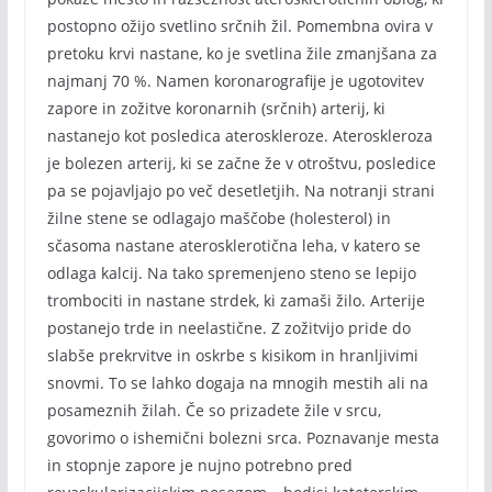
postopno ožijo svetlino srčnih žil. Pomembna ovira v
pretoku krvi nastane, ko je svetlina žile zmanjšana za
najmanj 70 %. Namen koronarografije je ugotovitev
zapore in zožitve koronarnih (srčnih) arterij, ki
nastanejo kot posledica ateroskleroze. Ateroskleroza
je bolezen arterij, ki se začne že v otroštvu, posledice
pa se pojavljajo po več desetletjih. Na notranji strani
žilne stene se odlagajo maščobe (holesterol) in
sčasoma nastane aterosklerotična leha, v katero se
odlaga kalcij. Na tako spremenjeno steno se lepijo
trombociti in nastane strdek, ki zamaši žilo. Arterije
postanejo trde in neelastične. Z zožitvijo pride do
slabše prekrvitve in oskrbe s kisikom in hranljivimi
snovmi. To se lahko dogaja na mnogih mestih ali na
posameznih žilah. Če so prizadete žile v srcu,
govorimo o ishemični bolezni srca. Poznavanje mesta
in stopnje zapore je nujno potrebno pred