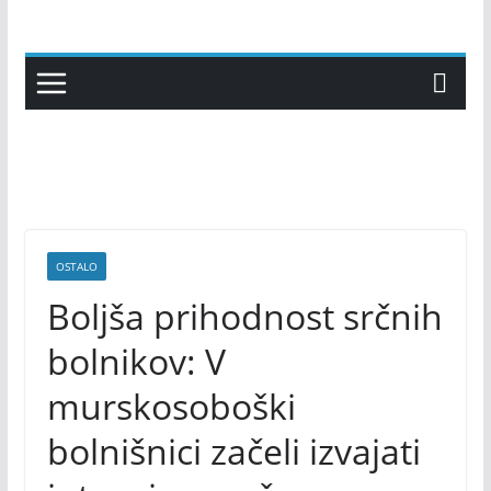
Skip
to
content
OSTALO
Boljša prihodnost srčnih
bolnikov: V
murskosoboški
bolnišnici začeli izvajati