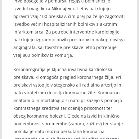
Prve posege je v pomurski regijski bolnišnici je
izvedel
mag. Ivica Nikolajević
. Letos načrtujejo
opraviti vsaj 100 preiskav, čim prej pa želijo zagotoviti
izvedbo večini hospitaliziranih bolnikov z akutnim
infarktom srca. Za potrebe interventne kardiologije
načrtujejo izgradnjo novih prostorov in nakup novega
angiografa, saj tovrstne preiskave letno potrebuje
vsaj 800 bolnikov iz Pomurja.
Koronarografija je ključna invazivna kardiološka
preiskava, ki omogoča pregled koronarnega žilja. Pri
preiskavi vstopijo v stegensko ali radialno arterijo in
nato s katetrom do ustja koronarne žile. Koronarno
anatomijo in morfologijo si nato prikažejo s pomočjo
kontrastnega sredstva ter ocenijo prisotnost ter
obseg koronarne bolezni. Glede na izvid in klinično
pomembnost spremembe (zapora, zožitev) ter stanje
bolnika je nato možna perkutana koronarna