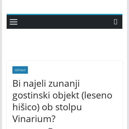
Skip
to
content
OSTALO
Bi najeli zunanji
gostinski objekt (leseno
hišico) ob stolpu
Vinarium?