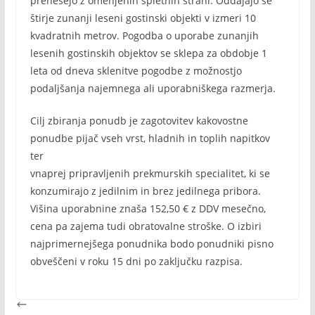
prenesejo z omenjenih spletnih strani. Oddajajo se
štirje zunanji leseni gostinski objekti v izmeri 10
kvadratnih metrov. Pogodba o uporabe zunanjih
lesenih gostinskih objektov se sklepa za obdobje 1
leta od dneva sklenitve pogodbe z možnostjo
podaljšanja najemnega ali uporabniškega razmerja.
Cilj zbiranja ponudb je zagotovitev kakovostne
ponudbe pijač vseh vrst, hladnih in toplih napitkov
ter
vnaprej pripravljenih prekmurskih specialitet, ki se
konzumirajo z jedilnim in brez jedilnega pribora.
Višina uporabnine znaša 152,50 € z DDV mesečno,
cena pa zajema tudi obratovalne stroške. O izbiri
najprimernejšega ponudnika bodo ponudniki pisno
obveščeni v roku 15 dni po zaključku razpisa.