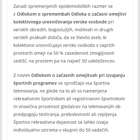
Zaradi spremenjenih epidemioloških razmer se
z
Odlokom o spremembah Odloka o začasni omejitvi
kolektivnega uresničevanja verske svobode
pri
verskih obredih, bogoslužjih, molitvah in drugih
verskih praksah določa, da se število oseb, ki
kolektivno uresničujejo versko svobodo v zaprtih
prostorih omeji na 50 % zasedenost zmogljivosti
sedišč, na prostem pa na največ 50 udeležencev.
Z novim
Odlokom o začasnih omejitvah pri izvajanju
športnih programov
se sproščajo vsa športna
tekmovanja, ne glede na to ali so namenjena
rekreativnim športnikom ali registriranim športnikom
in vnovična prisotnost gledalcev na tekmovanjih ob
predpogoju testiranja, prebolevnosti ali cepljenja.
Športno rekreativna dejavnost se lahko izvaja
individualno oziroma v skupini do 50 vadečih.