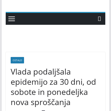
Skip
to
content
OSTALO
Vlada podaljšala
epidemijo za 30 dni, od
sobote in ponedeljka
nova sproščanja