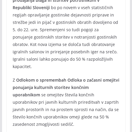
prodajanja blaga in storitev potrošnikom v
Republiki Sloveniji
bo po novem v vseh statističnih
regijah opravljanje gostinske dejavnosti priprave in
strežbe jedi in pijač v gostinskih obratih dovoljeno od
5. do 22. ure. Spremenjeni so tudi pogoji za
ponujanje gostinskih storitev v notranjosti gostinskih
obratov. Kot nova izjema se določa tudi obratovanje
igralnih salonov in prirejanje posebnih iger na srečo.
Igralni saloni lahko ponujajo do 50 % razpoložljivih
kapacitet.
Z
Odlokom o spremembah Odloka o začasni omejitvi
ponujanja kulturnih storitev končnim
uporabnikom
se omejitev števila končnih
uporabnikov pri javnih kulturnih prireditvah v zaprtih
javnih prostorih in na prostem sprosti na način, da se
število končnih uporabnikov omeji glede na 50 %
zasedenost zmogljivosti sedišč.