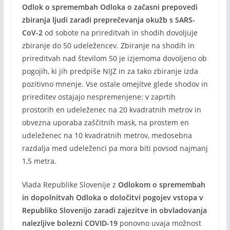
Odlok o spremembah Odloka o začasni prepovedi
zbiranja ljudi zaradi preprečevanja okužb s SARS-
CoV-2
od sobote na prireditvah in shodih dovoljuje
zbiranje do 50 udeležencev. Zbiranje na shodih in
prireditvah nad številom 50 je izjemoma dovoljeno ob
pogojih, ki jih predpiše NIJZ in za tako zbiranje izda
pozitivno mnenje. Vse ostale omejitve glede shodov in
prireditev ostajajo nespremenjene: v zaprtih
prostorih en udeleženec na 20 kvadratnih metrov in
obvezna uporaba zaščitnih mask, na prostem en
udeleženec na 10 kvadratnih metrov, medosebna
razdalja med udeleženci pa mora biti povsod najmanj
1,5 metra.
Vlada Republike Slovenije z
Odlokom o spremembah
in dopolnitvah Odloka o določitvi pogojev vstopa v
Republiko Slovenijo zaradi zajezitve in obvladovanja
nalezljive bolezni COVID-19
ponovno uvaja možnost