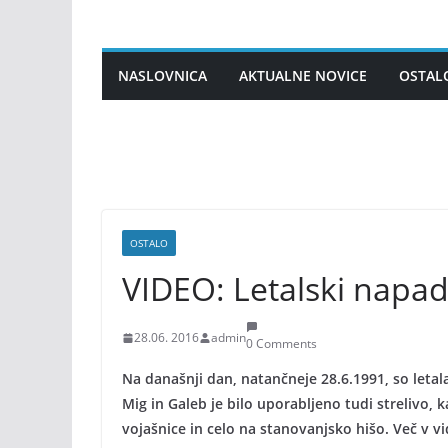
Skip
to
content
NASLOVNICA
AKTUALNE NOVICE
OSTAL
OSTALO
VIDEO: Letalski napa
28.06. 2016
admin
0 Comments
Na današnji dan, natančneje 28.6.1991, so leta
Mig in Galeb je bilo uporabljeno tudi strelivo,
vojašnice in celo na stanovanjsko hišo. Več v vi