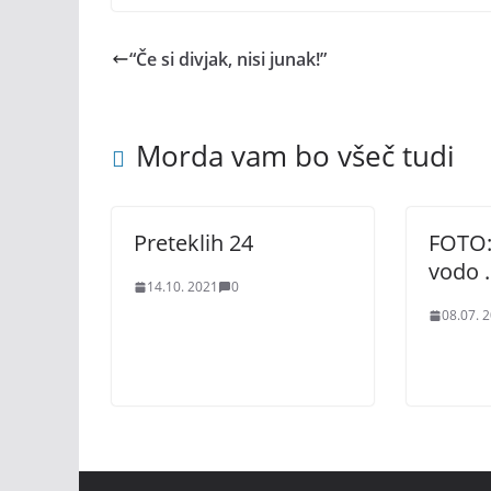
“Če si divjak, nisi junak!”
Morda vam bo všeč tudi
Preteklih 24
FOTO:
vodo 
14.10. 2021
0
08.07. 