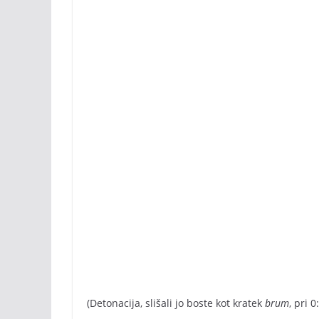
(Detonacija, slišali jo boste kot kratek
brum
, pri 0