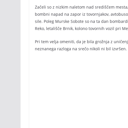
Začeli so z nizkim naletom nad središčem mesta, 
bombni napad na zapor iz tovornjakov, avtobusov 
sile. Poleg Murske Sobote so na ta dan bombardir
Reko, letališče Brnik, kolono tovornih vozil pri Me
Pri tem velja omeniti, da je bila grožnja z uniče
neznanega razloga na srečo nikoli ni bil izvršen.