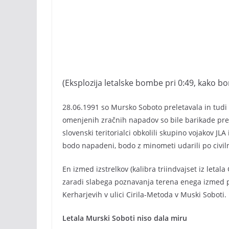
(Eksplozija letalske bombe pri 0:49, kako bom
28.06.1991 so Mursko Soboto preletavala in tudi o
omenjenih zračnih napadov so bile barikade pred
slovenski teritorialci obkolili skupino vojakov JLA
bodo napadeni, bodo z minometi udarili po civil
En izmed izstrelkov (kalibra triindvajset iz letal
zaradi slabega poznavanja terena enega izmed pil
Kerharjevih v ulici Cirila-Metoda v Muski Soboti.
Letala Murski Soboti niso dala miru