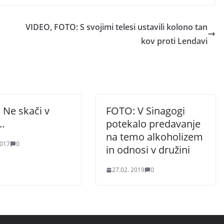
VIDEO, FOTO: S svojimi telesi ustavili kolono tan
kov proti Lendavi
 Ne skači v
FOTO: V Sinagogi
…
potekalo predavanje
na temo alkoholizem
2017
0
in odnosi v družini
27.02. 2019
0