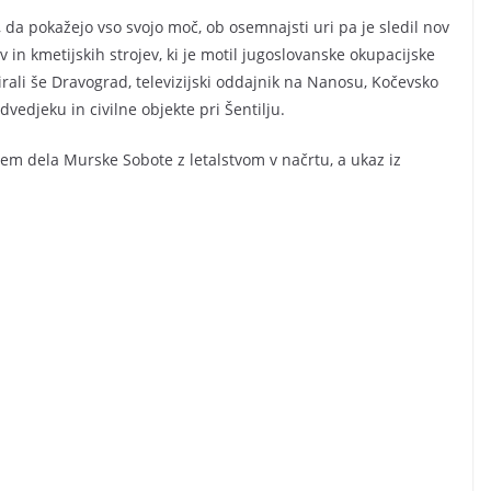
da pokažejo vso svojo moč, ob osemnajsti uri pa je sledil nov
in kmetijskih strojev, ki je motil jugoslovanske okupacijske
ali še Dravograd, televizijski oddajnik na Nanosu, Kočevsko
dvedjeku in civilne objekte pri Šentilju.
njem dela Murske Sobote z letalstvom v načrtu, a ukaz iz