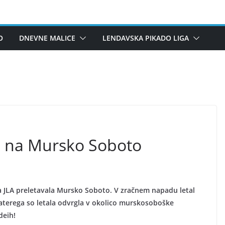
O
DNEVNE MALICE
LENDAVSKA PIKADO LIGA
d na Mursko Soboto
la JLA preletavala Mursko Soboto. V zračnem napadu letal
 katerega so letala odvrgla v okolico murskosoboške
deih!