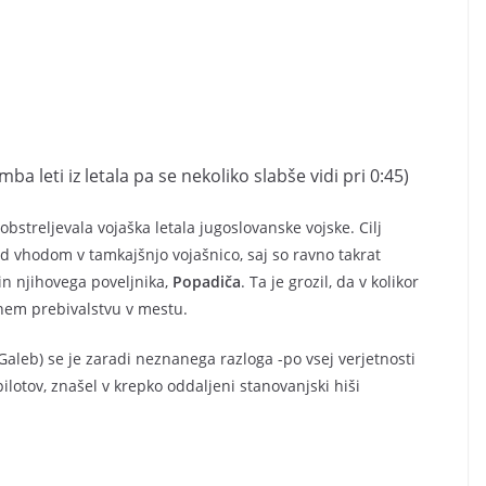
ba leti iz letala pa se nekoliko slabše vidi pri 0:45)
bstreljevala vojaška letala jugoslovanske vojske. Cilj
 vhodom v tamkajšnjo vojašnico, saj so ravno takrat
 in njihovega poveljnika,
Popadiča
. Ta je grozil, da v kolikor
nem prebivalstvu v mestu.
a Galeb) se je zaradi neznanega razloga -po vsej verjetnosti
otov, znašel v krepko oddaljeni stanovanjski hiši