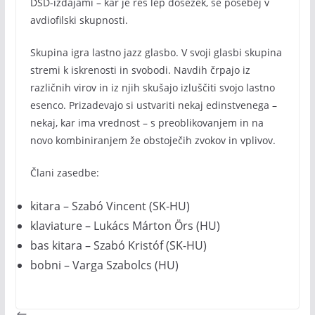
DSD-izdajami – kar je res lep dosežek, še posebej v
avdiofilski skupnosti.
Skupina igra lastno jazz glasbo. V svoji glasbi skupina
stremi k iskrenosti in svobodi. Navdih črpajo iz
različnih virov in iz njih skušajo izluščiti svojo lastno
esenco. Prizadevajo si ustvariti nekaj edinstvenega –
nekaj, kar ima vrednost – s preoblikovanjem in na
novo kombiniranjem že obstoječih zvokov in vplivov.
Člani zasedbe:
kitara – Szabó Vincent (SK-HU)
klaviature – Lukács Márton Örs (HU)
bas kitara – Szabó Kristóf (SK-HU)
bobni – Varga Szabolcs (HU)