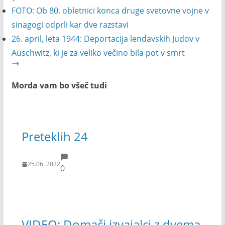
FOTO: Ob 80. obletnici konca druge svetovne vojne v
sinagogi odprli kar dve razstavi
26. april, leta 1944: Deportacija lendavskih Judov v
Auschwitz, ki je za veliko večino bila pot v smrt
Morda vam bo všeč tudi
Preteklih 24
25.06. 2022
0
VIDEO: Domači izvajalci z dvema