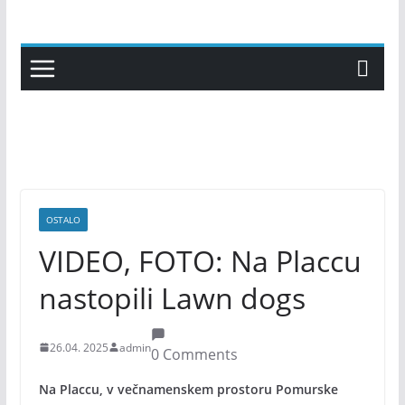
Skip
to
content
OSTALO
VIDEO, FOTO: Na Placcu
nastopili Lawn dogs
26.04. 2025
admin
0 Comments
Na Placcu, v večnamenskem prostoru Pomurske