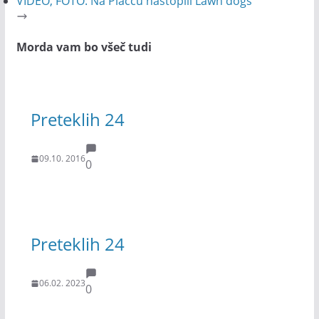
VIDEO, FOTO: Na Placcu nastopili Lawn dogs
Morda vam bo všeč tudi
Preteklih 24
09.10. 2016
0
Preteklih 24
06.02. 2023
0