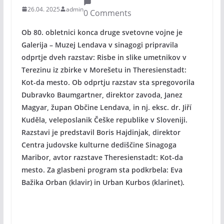
26.04. 2025
admin
0 Comments
Ob 80. obletnici konca druge svetovne vojne je
Galerija – Muzej Lendava v sinagogi pripravila
odprtje dveh razstav: Risbe in slike umetnikov v
Terezinu iz zbirke v Morešetu in Theresienstadt:
Kot-da mesto. Ob odprtju razstav sta spregovorila
Dubravko Baumgartner, direktor zavoda, Janez
Magyar, župan Občine Lendava, in nj. eksc. dr. Jiří
Kuděla, veleposlanik Češke republike v Sloveniji.
Razstavi je predstavil Boris Hajdinjak, direktor
Centra judovske kulturne dediščine Sinagoga
Maribor, avtor razstave Theresienstadt: Kot-da
mesto. Za glasbeni program sta podkrbela: Eva
Bažika Orban (klavir) in Urban Kurbos (klarinet).