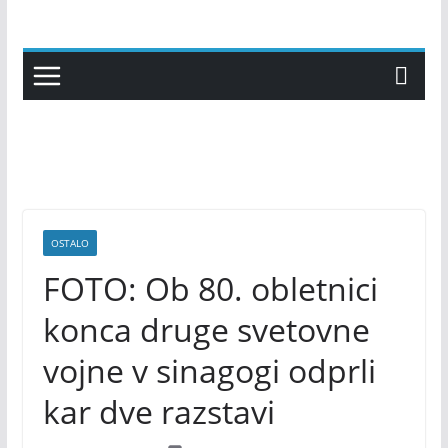
Skip
to
content
OSTALO
FOTO: Ob 80. obletnici
konca druge svetovne
vojne v sinagogi odprli
kar dve razstavi