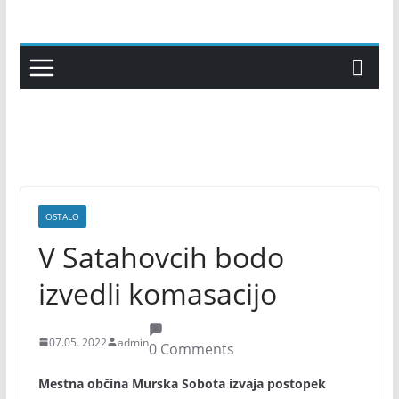
Skip
to
content
OSTALO
V Satahovcih bodo
izvedli komasacijo
07.05. 2022
admin
0 Comments
Mestna občina Murska Sobota izvaja postopek