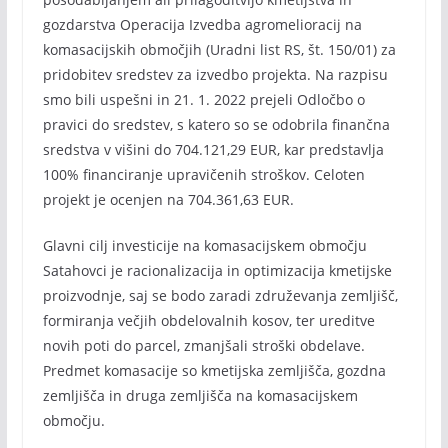
gozdarstva Operacija Izvedba agromelioracij na
komasacijskih območjih (Uradni list RS, št. 150/01) za
pridobitev sredstev za izvedbo projekta. Na razpisu
smo bili uspešni in 21. 1. 2022 prejeli Odločbo o
pravici do sredstev, s katero so se odobrila finančna
sredstva v višini do 704.121,29 EUR, kar predstavlja
100% financiranje upravičenih stroškov. Celoten
projekt je ocenjen na 704.361,63 EUR.
Glavni cilj investicije na komasacijskem območju
Satahovci je racionalizacija in optimizacija kmetijske
proizvodnje, saj se bodo zaradi združevanja zemljišč,
formiranja večjih obdelovalnih kosov, ter ureditve
novih poti do parcel, zmanjšali stroški obdelave.
Predmet komasacije so kmetijska zemljišča, gozdna
zemljišča in druga zemljišča na komasacijskem
območju.