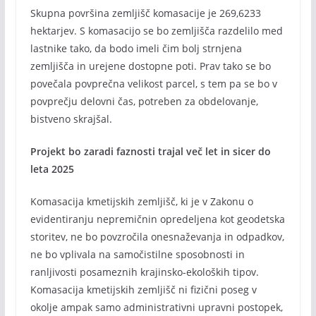
Skupna površina zemljišč komasacije je 269,6233
hektarjev. S komasacijo se bo zemljišča razdelilo med
lastnike tako, da bodo imeli čim bolj strnjena
zemljišča in urejene dostopne poti. Prav tako se bo
povečala povprečna velikost parcel, s tem pa se bo v
povprečju delovni čas, potreben za obdelovanje,
bistveno skrajšal.
Projekt bo zaradi faznosti trajal več let in sicer do
leta 2025
Komasacija kmetijskih zemljišč, ki je v Zakonu o
evidentiranju nepremičnin opredeljena kot geodetska
storitev, ne bo povzročila onesnaževanja in odpadkov,
ne bo vplivala na samočistilne sposobnosti in
ranljivosti posameznih krajinsko-ekoloških tipov.
Komasacija kmetijskih zemljišč ni fizični poseg v
okolje ampak samo administrativni upravni postopek,