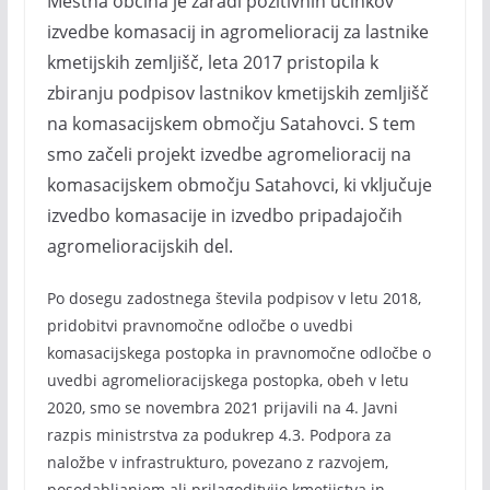
Mestna občina je zaradi pozitivnih učinkov
izvedbe komasacij in agromelioracij za lastnike
kmetijskih zemljišč, leta 2017 pristopila k
zbiranju podpisov lastnikov kmetijskih zemljišč
na komasacijskem območju Satahovci. S tem
smo začeli projekt izvedbe agromelioracij na
komasacijskem območju Satahovci, ki vključuje
izvedbo komasacije in izvedbo pripadajočih
agromelioracijskih del.
Po dosegu zadostnega števila podpisov v letu 2018,
pridobitvi pravnomočne odločbe o uvedbi
komasacijskega postopka in pravnomočne odločbe o
uvedbi agromelioracijskega postopka, obeh v letu
2020, smo se novembra 2021 prijavili na 4. Javni
razpis ministrstva za podukrep 4.3. Podpora za
naložbe v infrastrukturo, povezano z razvojem,
posodabljanjem ali prilagoditvijo kmetijstva in