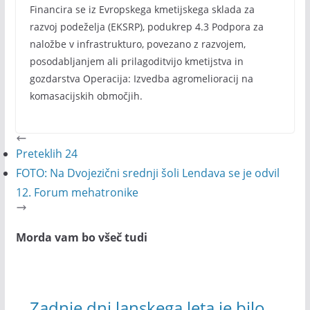
Financira se iz Evropskega kmetijskega sklada za
razvoj podeželja (EKSRP), podukrep 4.3 Podpora za
naložbe v infrastrukturo, povezano z razvojem,
posodabljanjem ali prilagoditvijo kmetijstva in
gozdarstva Operacija: Izvedba agromelioracij na
komasacijskih območjih.
Preteklih 24
FOTO: Na Dvojezični srednji šoli Lendava se je odvil
12. Forum mehatronike
Morda vam bo všeč tudi
Zadnje dni lanskega leta je bilo