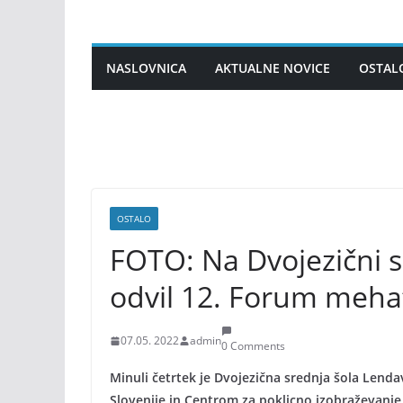
Skip
to
content
NASLOVNICA
AKTUALNE NOVICE
OSTAL
OSTALO
FOTO: Na Dvojezični sr
odvil 12. Forum meha
07.05. 2022
admin
0 Comments
Minuli četrtek je Dvojezična srednja šola Lend
Slovenije in Centrom za poklicno izobraževanje 