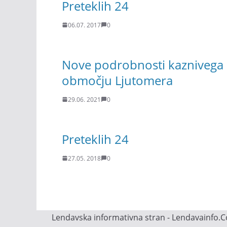
Preteklih 24
06.07. 2017
0
Nove podrobnosti kaznivega 
območju Ljutomera
29.06. 2021
0
Preteklih 24
27.05. 2018
0
Lendavska informativna stran - Lendavainfo.Co