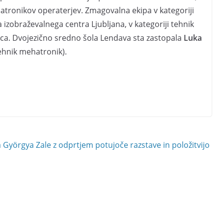
atronikov operaterjev. Zmagovalna ekipa v kategoriji
izobraževalnega centra Ljubljana, v kategoriji tehnik
ica. Dvojezično sredno šola Lendava sta zastopala
Luka
ehnik mehatronik).
 Györgya Zale z odprtjem potujoče razstave in položitvijo