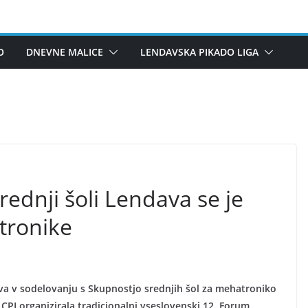
O
DNEVNE MALICE
LENDAVSKA PIKADO LIGA
ednji šoli Lendava se je
tronike
ava v sodelovanju s Skupnostjo srednjih šol za mehatroniko
CPI organizirala tradicionalni vseslovenski 12. Forum