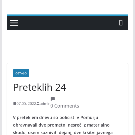
Skip
to
content
OSTALO
Preteklih 24
07.05. 2022
admin
0 Comments
V preteklem dnevu so policisti v Pomurju
obravnavali dve prometni nesreči z materialno
škodo, osem kaznivih dejanj, dve kršitvi javnega