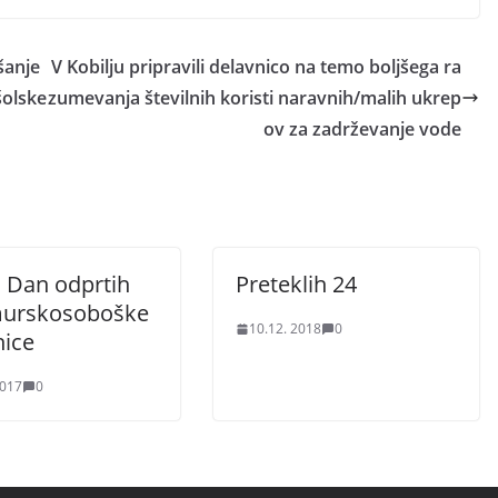
šanje
V Kobilju pripravili delavnico na temo boljšega ra
šolske
zumevanja številnih koristi naravnih/malih ukrep
ov za zadrževanje vode
 Dan odprtih
Preteklih 24
murskosoboške
10.12. 2018
0
nice
2017
0