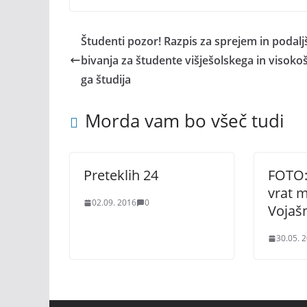
Študenti pozor! Razpis za sprejem in podalj
bivanja za študente višješolskega in visoko
ga študija
Morda vam bo všeč tudi
Preteklih 24
FOTO:
vrat 
02.09. 2016
0
Vojaš
30.05. 