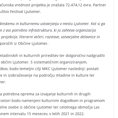
računska vrednost projekta je znašala 72.474,12 evra. Partner
uštvo Festival Ljutomer.
adinskemu in kulturnemu ustvarjanju v mestu Ljutomer. Kot si ga
en z vso potrebno infrastrukturo, ki jo zahteva organizacija
rojekcije, literarni večeri, razstave, ustvarjalne delavnice in
poročili iz Občine Ljutomer.
ladinskih in kulturnih prireditev ter dolgoročno nadgraditi
v občini Ljutomer. S sistematičnim organiziranjem,
ov, bodo temeljni cilji MKC Ljutomer naslednji: postati
e in izobraževanje na področju mladine in kulture ter
mer.
na potrebna oprema za izvajanje kulturnih in drugih
 Prostori bodo namenjeni kulturnim dogodkom in programom
elne osebe iz občine Ljutomer ter celotnega območja Las
ovnem intervalu 15 mesecev, v letih 2021 in 2022.