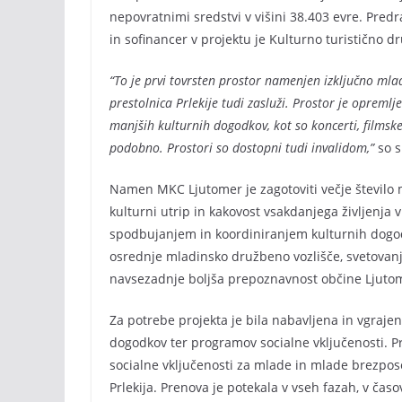
nepovratnimi sredstvi v višini 38.403 evre. Pred
in sofinancer v projektu je Kulturno turistično dr
“To je prvi tovrsten prostor namenjen izključno ml
prestolnica Prlekije tudi zasluži. Prostor je opremlj
manjših kulturnih dogodkov, kot so koncerti, filmske p
podobno. Prostori so dostopni tudi invalidom,”
so s
Namen MKC Ljutomer je zagotoviti večje število m
kulturni utrip in kakovost vsakdanjega življenja 
spodbujanjem in koordiniranjem kulturnih dogodk
osrednje mladinsko družbeno vozlišče, svetovanj
navsezadnje boljša prepoznavnost občine Ljuto
Za potrebe projekta je bila nabavljena in vgraje
dogodkov ter programov socialne vključenosti.
socialne vključenosti za mlade in mlade brezpos
Prlekija. Prenova je potekala v vseh fazah, v čas