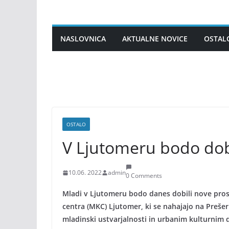
Skip
to
content
NASLOVNICA
AKTUALNE NOVICE
OSTAL
OSTALO
V Ljutomeru bodo dob
10.06. 2022
admin
0 Comments
Mladi v Ljutomeru bodo danes dobili nove pros
centra (MKC) Ljutomer, ki se nahajajo na Preše
mladinski ustvarjalnosti in urbanim kulturni