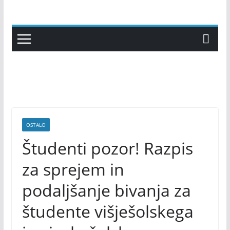
Skip
to
content
OSTALO
Študenti pozor! Razpis
za sprejem in
podaljšanje bivanja za
študente višješolskega