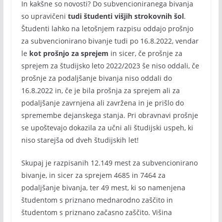
In kakšne so novosti? Do subvencioniranega bivanja
so upravičeni
tudi študenti višjih strokovnih šol
.
Študenti lahko na letošnjem razpisu oddajo prošnjo
za subvencionirano bivanje tudi po 16.8.2022, vendar
le
kot prošnjo za sprejem
in sicer, če prošnje za
sprejem za študijsko leto 2022/2023 še niso oddali, če
prošnje za podaljšanje bivanja niso oddali do
16.8.2022 in, če je bila prošnja za sprejem ali za
podaljšanje zavrnjena ali zavržena in je prišlo do
spremembe dejanskega stanja. Pri obravnavi prošnje
se upoštevajo dokazila za učni ali študijski uspeh, ki
niso starejša od dveh študijskih let!
Skupaj je razpisanih 12.149 mest za subvencionirano
bivanje, in sicer za sprejem 4685 in 7464 za
podaljšanje bivanja, ter 49 mest, ki so namenjena
študentom s priznano mednarodno zaščito in
študentom s priznano začasno zaščito. Višina