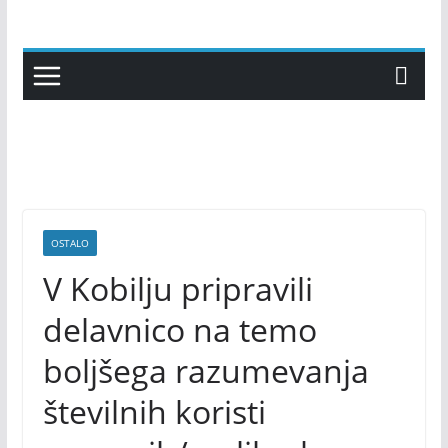
Skip
to
content
OSTALO
V Kobilju pripravili
delavnico na temo
boljšega razumevanja
številnih koristi