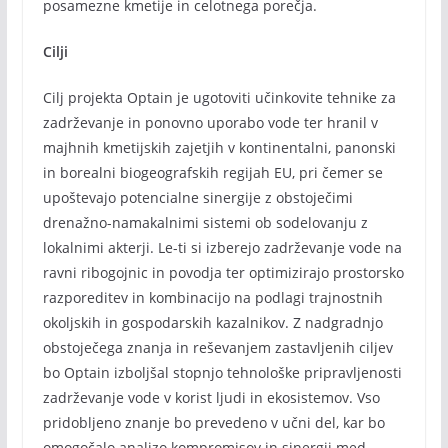
posamezne kmetije in celotnega porečja.
Cilji
Cilj projekta Optain je ugotoviti učinkovite tehnike za
zadrževanje in ponovno uporabo vode ter hranil v
majhnih kmetijskih zajetjih v kontinentalni, panonski
in borealni biogeografskih regijah EU, pri čemer se
upoštevajo potencialne sinergije z obstoječimi
drenažno-namakalnimi sistemi ob sodelovanju z
lokalnimi akterji. Le-ti si izberejo zadrževanje vode na
ravni ribogojnic in povodja ter optimizirajo prostorsko
razporeditev in kombinacijo na podlagi trajnostnih
okoljskih in gospodarskih kazalnikov. Z nadgradnjo
obstoječega znanja in reševanjem zastavljenih ciljev
bo Optain izboljšal stopnjo tehnološke pripravljenosti
zadrževanje vode v korist ljudi in ekosistemov. Vso
pridobljeno znanje bo prevedeno v učni del, kar bo
omogočalo analizo kompromisov in sinergij med