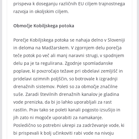
prispeva k doseganju različnih EU ciljem trajnostnega
razvoja in okoljskim ciljem.
Območje Kobiljskega potoka
Porečje Kobiljskega potoka se nahaja delno v Sloveniji
in deloma na Madžarskem. V zgornjem delu porečja
teče potok po več ali manj naravni strugi, v spodnjem
delu pa je ta regulirana. Zgodnje spomladanske
poplave, ki povzročajo težave pri obdelavi zemljišč in
pridelavi ozimnih poljščin, so botrovale k izgradnji
drenažnih sistemov. Poleti so za območje značilne
suše. Zaradi številnih drenažnih kanalov je gladina
vode prenizka, da bi jo lahko uporabljali za rast
rastlin. Prav tako se poleti kanali pogosto izsušijo in
jih zato ni mogoče uporabiti za namakanje.
Posledično so potrebni ukrepi za zadrževanje vode, ki
bi prispevali k bolj učinkoviti rabi vode na nivoju