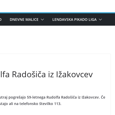
O
DNEVNE MALICE
LENDAVSKA PIKADO LIGA
lfa Radošiča iz Ižakovcev
zjutraj pogrešajo 59-letnega Rudolfa Radošiča iz Ižakovcev. Če
ostajo ali na telefonsko številko 113.