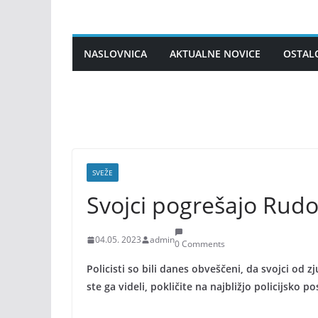
Skip
to
content
NASLOVNICA
AKTUALNE NOVICE
OSTAL
SVEŽE
Svojci pogrešajo Rudo
04.05. 2023
admin
0 Comments
Policisti so bili danes obveščeni, da svojci od 
ste ga videli, pokličite na najbližjo policijsko p