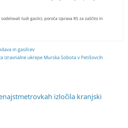
sodelovali tudi gasilci, poroča Uprava RS za zaščito in
ndava in gasilcev
 za izravnalne ukrepe Murska Sobota v Petišovcih
najstmetrovkah izločila kranjski