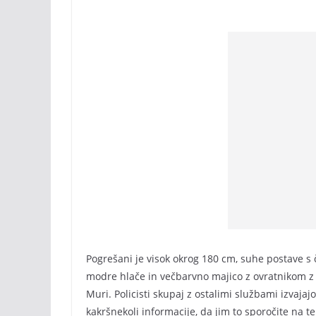
Pogrešani je visok okrog 180 cm, suhe postave s 
modre hlače in večbarvno majico z ovratnikom z 
Muri. Policisti skupaj z ostalimi službami izvajaj
kakršnekoli informacije, da jim to sporočite na tel