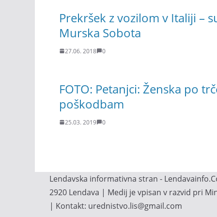
Prekršek z vozilom v Italiji – 
Murska Sobota
27.06. 2018
0
FOTO: Petanjci: Ženska po tr
poškodbam
25.03. 2019
0
Lendavska informativna stran - Lendavainfo.Co
2920 Lendava | Medij je vpisan v razvid pri M
| Kontakt: urednistvo.lis@gmail.com