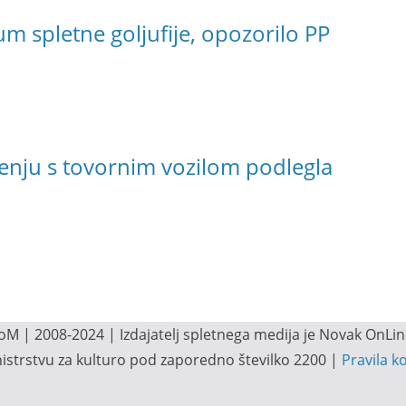
sum spletne goljufije, opozorilo PP
čenju s tovornim vozilom podlegla
M | 2008-2024 | Izdajatelj spletnega medija je Novak OnLine.
inistrstvu za kulturo pod zaporedno številko 2200 |
Pravila k