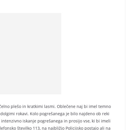
čelno plešo in kratkimi lasmi. Oblečene naj bi imel temno
dolgimi rokavi. Kolo pogrešanega je bilo najdeno ob reki
o intenzivno iskanje pogrešanega in prosijo vse, ki bi imeli
efonsko številko 113, na najbližjo Policijsko postajo ali na