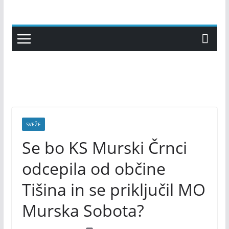
Skip
to
content
SVEŽE
Se bo KS Murski Črnci
odcepila od občine
Tišina in se priključil MO
Murska Sobota?