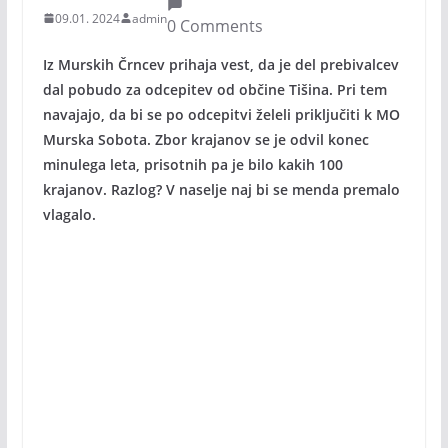
09.01. 2024
admin
0 Comments
Iz Murskih Črncev prihaja vest, da je del prebivalcev
dal pobudo za odcepitev od občine Tišina. Pri tem
navajajo, da bi se po odcepitvi želeli priključiti k MO
Murska Sobota. Zbor krajanov se je odvil konec
minulega leta, prisotnih pa je bilo kakih 100
krajanov. Razlog? V naselje naj bi se menda premalo
vlagalo.