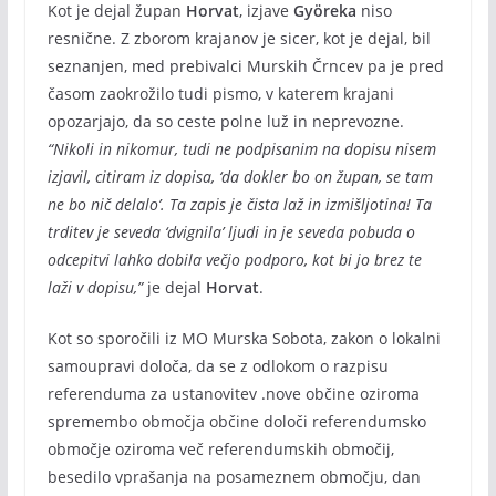
Kot je dejal župan
Horvat
, izjave
Györeka
niso
resnične. Z zborom krajanov je sicer, kot je dejal, bil
seznanjen, med prebivalci Murskih Črncev pa je pred
časom zaokrožilo tudi pismo, v katerem krajani
opozarjajo, da so ceste polne luž in neprevozne.
“Nikoli in nikomur, tudi ne podpisanim na dopisu nisem
izjavil, citiram iz dopisa, ‘da dokler bo on župan, se tam
ne bo nič delalo’. Ta zapis je čista laž in izmišljotina! Ta
trditev je seveda ‘dvignila’ ljudi in je seveda pobuda o
odcepitvi lahko dobila večjo podporo, kot bi jo brez te
laži v dopisu,”
je dejal
Horvat
.
Kot so sporočili iz MO Murska Sobota, zakon o lokalni
samoupravi določa, da se z odlokom o razpisu
referenduma za ustanovitev .nove občine oziroma
spremembo območja občine določi referendumsko
območje oziroma več referendumskih območij,
besedilo vprašanja na posameznem območju, dan