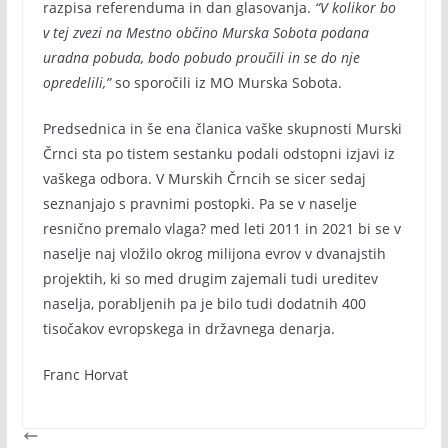
razpisa referenduma in dan glasovanja.
“V kolikor bo
v tej zvezi na Mestno občino Murska Sobota podana
uradna pobuda, bodo pobudo proučili in se do nje
opredelili,”
so sporočili iz MO Murska Sobota.
Predsednica in še ena članica vaške skupnosti Murski
Črnci sta po tistem sestanku podali odstopni izjavi iz
vaškega odbora. V Murskih Črncih se sicer sedaj
seznanjajo s pravnimi postopki. Pa se v naselje
resnično premalo vlaga? med leti 2011 in 2021 bi se v
naselje naj vložilo okrog milijona evrov v dvanajstih
projektih, ki so med drugim zajemali tudi ureditev
naselja, porabljenih pa je bilo tudi dodatnih 400
tisočakov evropskega in državnega denarja.
Franc Horvat