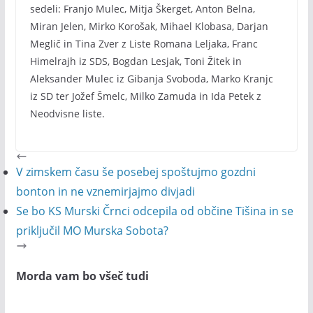
sedeli: Franjo Mulec, Mitja Škerget, Anton Belna,
Miran Jelen, Mirko Korošak, Mihael Klobasa, Darjan
Meglič in Tina Zver z Liste Romana Leljaka, Franc
Himelrajh iz SDS, Bogdan Lesjak, Toni Žitek in
Aleksander Mulec iz Gibanja Svoboda, Marko Kranjc
iz SD ter Jožef Šmelc, Milko Zamuda in Ida Petek z
Neodvisne liste.
V zimskem času še posebej spoštujmo gozdni
bonton in ne vznemirjajmo divjadi
Se bo KS Murski Črnci odcepila od občine Tišina in se
priključil MO Murska Sobota?
Morda vam bo všeč tudi