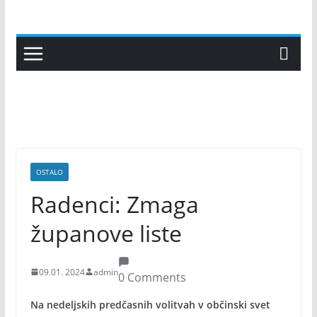
Skip
to
content
OSTALO
Radenci: Zmaga
županove liste
09.01. 2024
admin
0 Comments
Na nedeljskih predčasnih volitvah v občinski svet