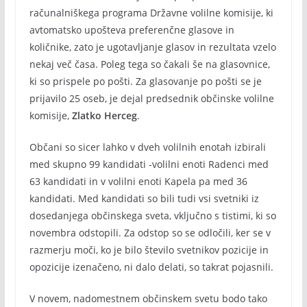
računalniškega programa Državne volilne komisije, ki
avtomatsko upošteva preferenčne glasove in
količnike, zato je ugotavljanje glasov in rezultata vzelo
nekaj več časa. Poleg tega so čakali še na glasovnice,
ki so prispele po pošti. Za glasovanje po pošti se je
prijavilo 25 oseb, je dejal predsednik občinske volilne
komisije,
Zlatko Herceg
.
Občani so sicer lahko v dveh volilnih enotah izbirali
med skupno 99 kandidati -volilni enoti Radenci med
63 kandidati in v volilni enoti Kapela pa med 36
kandidati. Med kandidati so bili tudi vsi svetniki iz
dosedanjega občinskega sveta, vključno s tistimi, ki so
novembra odstopili. Za odstop so se odločili, ker se v
razmerju moči, ko je bilo število svetnikov pozicije in
opozicije izenačeno, ni dalo delati, so takrat pojasnili.
V novem, nadomestnem občinskem svetu bodo tako